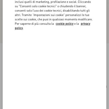
inclusi quelli di marketing, profilazione e social. Cliccando
su "Consenti solo cookie tecnici" o chiudendo il banner,
consenti solo l’uso dei cookie tecnici, disabilitando tutti gli
altri. Tramite “Impostazioni sui cookie” personalizzi le tue
scelte sui cookie, che puoi in qualsiasi momento modificare.
Per saperne di più consulta la
cookie policy
e la
privacy
policy
.
Pouch Valentino Garavani Viva Superstar In
Nappa
nero/spezia
Acquista
Acquista
UNI
Taglia:
Spedizione e Reso Gratuiti
Trova in boutique