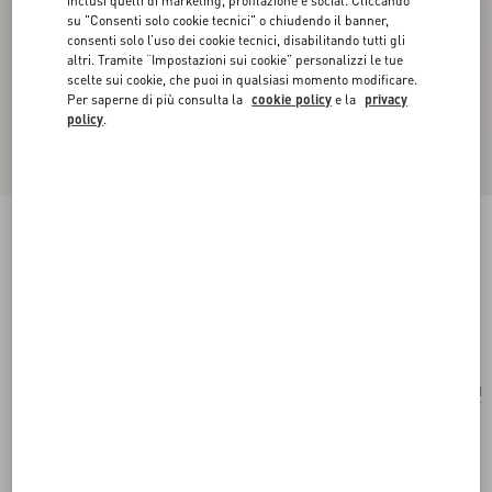
inclusi quelli di marketing, profilazione e social. Cliccando
su "Consenti solo cookie tecnici" o chiudendo il banner,
consenti solo l’uso dei cookie tecnici, disabilitando tutti gli
altri. Tramite “Impostazioni sui cookie” personalizzi le tue
scelte sui cookie, che puoi in qualsiasi momento modificare.
Per saperne di più consulta la
cookie policy
e la
privacy
policy
.
Borsa A Tracolla Piccola Valentino Garavani
Rockstud In Tessuto Intrecciato
bianco/multicolor
Acquista
Acquista
UNI
Taglia:
Spedizione e Reso Gratuiti
Trova in boutique