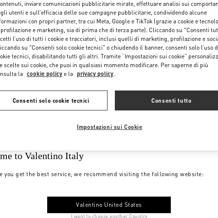
contenuti, inviare comunicazioni pubblicitarie mirate, effettuare analisi sui comporta
gli utenti e sull’efficacia delle sue campagne pubblicitarie, condividendo alcune
formazioni con propri partner, tra cui Meta, Google e TikTok (grazie a cookie e tecnol
 profilazione e marketing, sia di prima che di terza parte). Cliccando su "Consenti tut
cetti l’uso di tutti i cookie e tracciatori, inclusi quelli di marketing, profilazione e soci
iccando su "Consenti solo cookie tecnici" o chiudendo il banner, consenti solo l’uso d
okie tecnici, disabilitando tutti gli altri. Tramite “Impostazioni sui cookie” personalizz
e scelte sui cookie, che puoi in qualsiasi momento modificare. Per saperne di più
nsulta la
cookie policy
e la
privacy policy
.
Consenti solo cookie tecnici
Consenti tutto
Impostazioni sui Cookie
me to Valentino Italy
e you get the best service, we recommend visiting the following website:
Valentino United States
I want to choose another Country