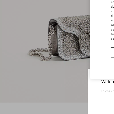
i 
de
in
di
ac
Cl
co
tu
co
Welco
To ensur