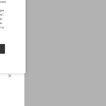
menti
ogie
to",
al.
ei
i le