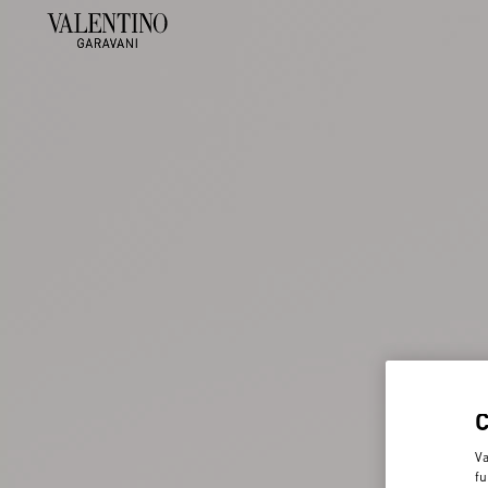
Va
fu