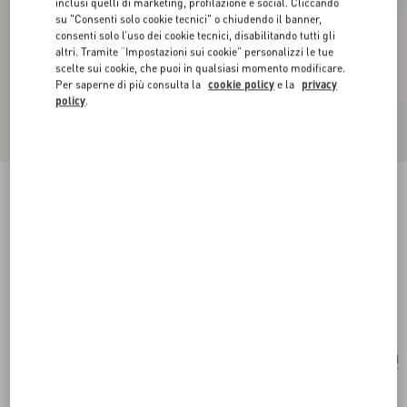
inclusi quelli di marketing, profilazione e social. Cliccando
su "Consenti solo cookie tecnici" o chiudendo il banner,
consenti solo l’uso dei cookie tecnici, disabilitando tutti gli
altri. Tramite “Impostazioni sui cookie” personalizzi le tue
scelte sui cookie, che puoi in qualsiasi momento modificare.
Per saperne di più consulta la
cookie policy
e la
privacy
policy
.
Novità
Borsa Piccola A Spalla Valentino Garavani Locò
In Vitello
nero
Acquista
Acquista
UNI
Taglia:
Spedizione e Reso Gratuiti