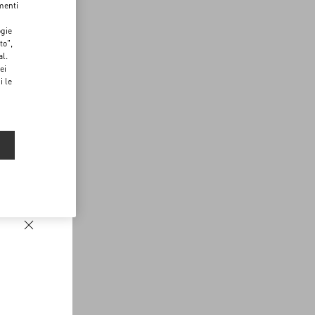
menti
ogie
to",
al.
ei
i le