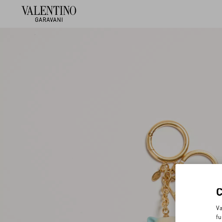
Va
fu