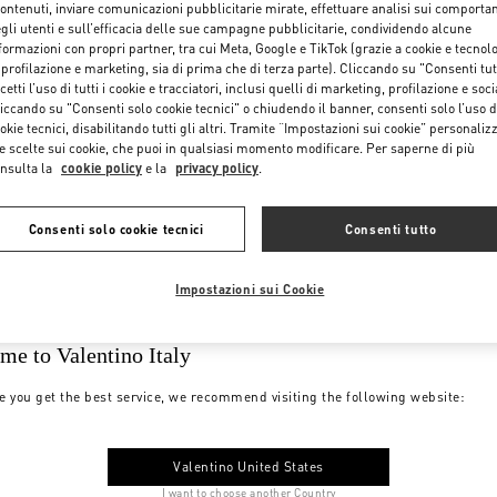
contenuti, inviare comunicazioni pubblicitarie mirate, effettuare analisi sui comporta
gli utenti e sull’efficacia delle sue campagne pubblicitarie, condividendo alcune
formazioni con propri partner, tra cui Meta, Google e TikTok (grazie a cookie e tecnol
 profilazione e marketing, sia di prima che di terza parte). Cliccando su "Consenti tut
cetti l’uso di tutti i cookie e tracciatori, inclusi quelli di marketing, profilazione e soci
iccando su "Consenti solo cookie tecnici" o chiudendo il banner, consenti solo l’uso d
okie tecnici, disabilitando tutti gli altri. Tramite “Impostazioni sui cookie” personalizz
e scelte sui cookie, che puoi in qualsiasi momento modificare. Per saperne di più
nsulta la
cookie policy
e la
privacy policy
.
Consenti solo cookie tecnici
Consenti tutto
Impostazioni sui Cookie
me to Valentino Italy
e you get the best service, we recommend visiting the following website:
Valentino United States
I want to choose another Country