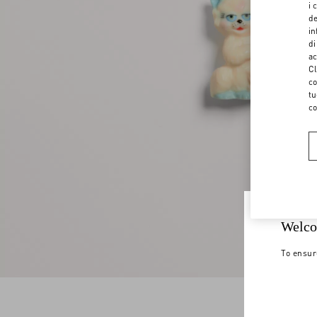
i 
de
in
di
ac
Cl
co
tu
co
Welco
To ensur