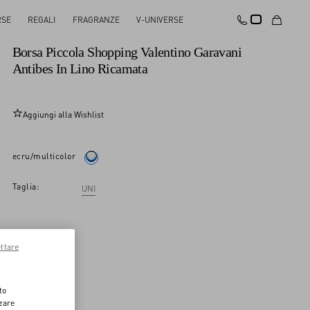
RSE
REGALI
FRAGRANZE
V-UNIVERSE
Novità
Borsa Piccola Shopping Valentino Garavani
Antibes In Lino Ricamata
Aggiungi alla Wishlist
ecru/multicolor
Taglia:
UNI
ttare
to
zzare