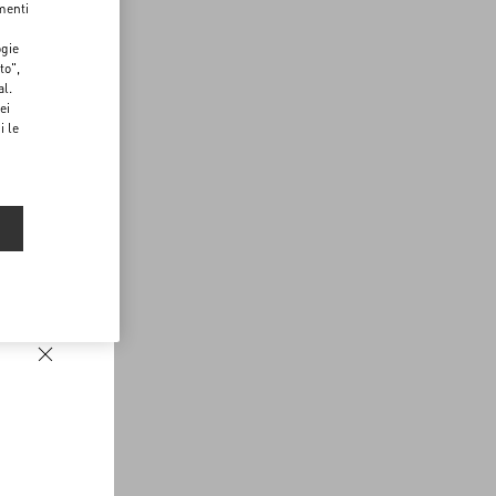
menti
ogie
to",
al.
ei
i le