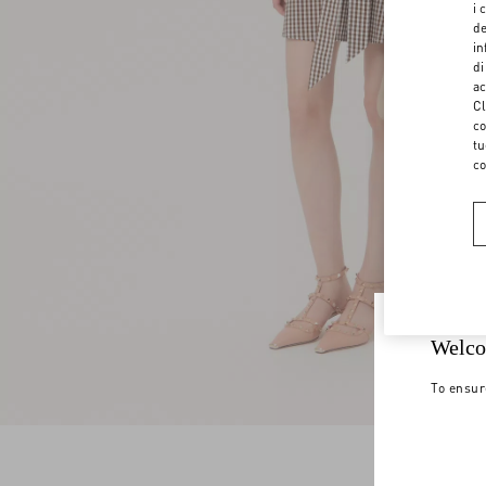
i 
de
in
di
ac
Cl
co
tu
co
Welco
To ensur