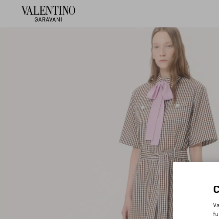
Va
fu