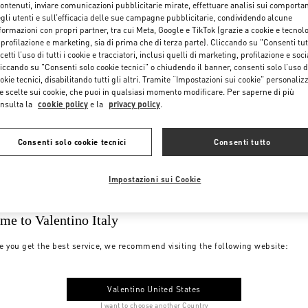
contenuti, inviare comunicazioni pubblicitarie mirate, effettuare analisi sui comporta
gli utenti e sull’efficacia delle sue campagne pubblicitarie, condividendo alcune
formazioni con propri partner, tra cui Meta, Google e TikTok (grazie a cookie e tecnol
 profilazione e marketing, sia di prima che di terza parte). Cliccando su "Consenti tut
cetti l’uso di tutti i cookie e tracciatori, inclusi quelli di marketing, profilazione e soci
iccando su "Consenti solo cookie tecnici" o chiudendo il banner, consenti solo l’uso d
okie tecnici, disabilitando tutti gli altri. Tramite “Impostazioni sui cookie” personalizz
e scelte sui cookie, che puoi in qualsiasi momento modificare. Per saperne di più
nsulta la
cookie policy
e la
privacy policy
.
Consenti solo cookie tecnici
Consenti tutto
Impostazioni sui Cookie
me to Valentino Italy
e you get the best service, we recommend visiting the following website:
Valentino United States
I want to choose another Country