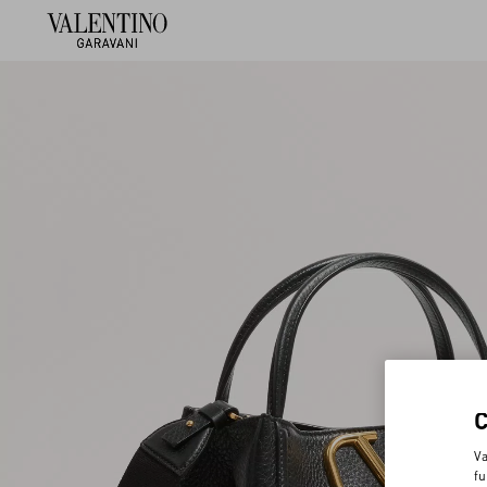
Va
fu