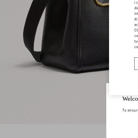
i 
de
in
di
ac
Cl
co
tu
co
Welco
To ensur