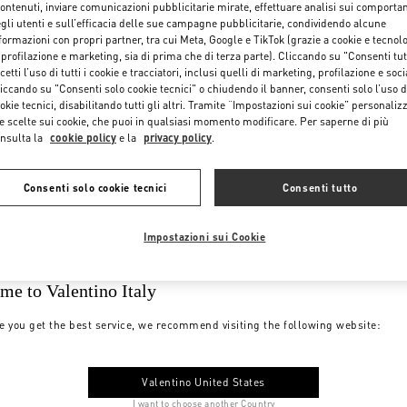
contenuti, inviare comunicazioni pubblicitarie mirate, effettuare analisi sui comporta
gli utenti e sull’efficacia delle sue campagne pubblicitarie, condividendo alcune
formazioni con propri partner, tra cui Meta, Google e TikTok (grazie a cookie e tecnol
 profilazione e marketing, sia di prima che di terza parte). Cliccando su "Consenti tut
cetti l’uso di tutti i cookie e tracciatori, inclusi quelli di marketing, profilazione e soci
iccando su "Consenti solo cookie tecnici" o chiudendo il banner, consenti solo l’uso d
okie tecnici, disabilitando tutti gli altri. Tramite “Impostazioni sui cookie” personalizz
e scelte sui cookie, che puoi in qualsiasi momento modificare. Per saperne di più
nsulta la
cookie policy
e la
privacy policy
.
Consenti solo cookie tecnici
Consenti tutto
Impostazioni sui Cookie
me to Valentino Italy
e you get the best service, we recommend visiting the following website:
Valentino United States
I want to choose another Country