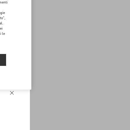
menti
ogie
to",
al.
ei
i le