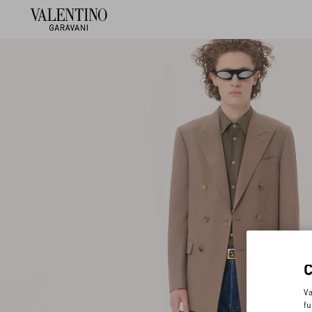
Va
fu