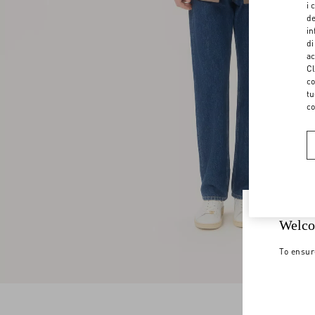
i 
de
in
di
ac
Cl
co
tu
co
Welco
To ensur