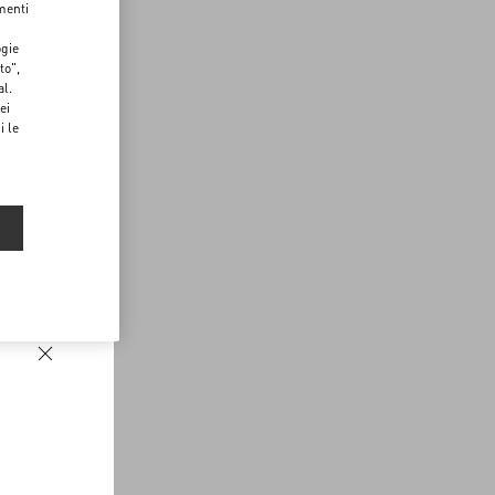
menti
ogie
to",
al.
ei
i le