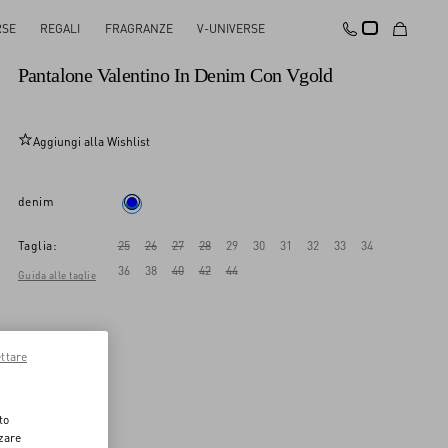
RSE
REGALI
FRAGRANZE
V-UNIVERSE
Novità
Pantalone Valentino In Denim Con Vgold
Aggiungi alla Wishlist
denim
Taglia:
25
26
27
28
29
30
31
32
33
34
36
38
40
42
44
Guida alle taglie
ttare
to
zzare