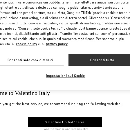
contenuti, inviare comunicazioni pubblicitarie mirate, effettuare analisi sui comporta
gli utenti e sull’efficacia delle sue campagne pubblicitarie, condividendo alcune
formazioni con propri partner, tra cui Meta, Google e TikTok (grazie a cookie e tecnol
 profilazione e marketing, sia di prima che di terza parte). Cliccando su "Consenti tut
cetti l’uso di tutti i cookie e tracciatori, inclusi quelli di marketing, profilazione e soci
iccando su "Consenti solo cookie tecnici" o chiudendo il banner, consenti solo l’uso d
okie tecnici, disabilitando tutti gli altri. Tramite “Impostazioni sui cookie” personalizz
e scelte sui cookie, che puoi in qualsiasi momento modificare. Per saperne di più
nsulta la
cookie policy
e la
privacy policy
.
Consenti solo cookie tecnici
Consenti tutto
Impostazioni sui Cookie
me to Valentino Italy
e you get the best service, we recommend visiting the following website:
Valentino United States
I want to choose another Country