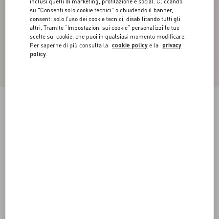
inclusi quelli di marketing, profilazione e social. Cliccando
su "Consenti solo cookie tecnici" o chiudendo il banner,
consenti solo l’uso dei cookie tecnici, disabilitando tutti gli
altri. Tramite “Impostazioni sui cookie” personalizzi le tue
scelte sui cookie, che puoi in qualsiasi momento modificare.
Per saperne di più consulta la
cookie policy
e la
privacy
policy
.
Novità
Pantalone Valentino In Lana Nattè Con Risvolto
beige
44
46
48
50
52
54
56
58
Taglia:
Acquista
Acquista
Guida alle taglie
Spedizione e Reso Gratuiti