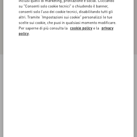
inclusi quelli di marketing, profilazione e social. Cliccando
su "Consenti solo cookie tecnici" o chiudendo il banner,
consenti solo l’uso dei cookie tecnici, disabilitando tutti gli
altri. Tramite “Impostazioni sui cookie” personalizzi le tue
scelte sui cookie, che puoi in qualsiasi momento modificare.
Per saperne di più consulta la
cookie policy
e la
privacy
policy
.
Felpa In Cotone Tecnico Con Cappuccio E
Etichetta Sartoriale Maison Valentino
nero
XS
S
M
L
XL
XXL
3XL
Taglia:
Acquista
Acquista
Guida alle taglie
Spedizione e Reso Gratuiti