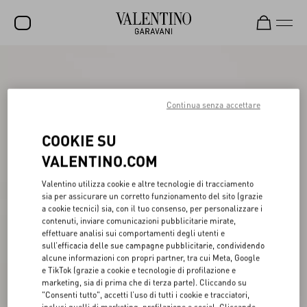
SALDI
NUOVI ARRIVI
Continua senza accettare
ROCKSTUD
COOKIE SU
DONNA
VALENTINO.COM
UOMO
Valentino utilizza cookie e altre tecnologie di tracciamento
sia per assicurare un corretto funzionamento del sito (grazie
BORSE
a cookie tecnici) sia, con il tuo consenso, per personalizzare i
contenuti, inviare comunicazioni pubblicitarie mirate,
REGALI
effettuare analisi sui comportamenti degli utenti e
sull’efficacia delle sue campagne pubblicitarie, condividendo
FRAGRANZE
alcune informazioni con propri partner, tra cui Meta, Google
e TikTok (grazie a cookie e tecnologie di profilazione e
V-UNIVERSE
marketing, sia di prima che di terza parte). Cliccando su
"Consenti tutto", accetti l’uso di tutti i cookie e tracciatori,