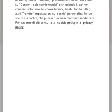
inclusi quelli di marketing, profilazione e social. Cliccando
su "Consenti solo cookie tecnici" o chiudendo il banner,
consenti solo l’uso dei cookie tecnici, disabilitando tutti gli
altri. Tramite “Impostazioni sui cookie” personalizzi le tue
scelte sui cookie, che puoi in qualsiasi momento modificare.
Per saperne di più consulta la
cookie policy
e la
privacy
policy
.
Cappotto In Shearling
avorio
36
38
40
42
44
46
48
50
Taglia:
Acquista
Acquista
Guida alle taglie
Spedizione e Reso Gratuiti
Trova in boutique