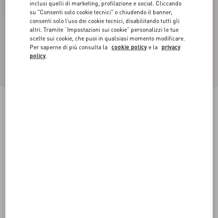
inclusi quelli di marketing, profilazione e social. Cliccando
su "Consenti solo cookie tecnici" o chiudendo il banner,
consenti solo l’uso dei cookie tecnici, disabilitando tutti gli
altri. Tramite “Impostazioni sui cookie” personalizzi le tue
scelte sui cookie, che puoi in qualsiasi momento modificare.
Per saperne di più consulta la
cookie policy
e la
privacy
policy
.
Gonna Midi In Raso
nero
36
38
40
42
44
46
48
50
Taglia:
Acquista
Acquista
Guida alle taglie
Spedizione e Reso Gratuiti
Trova in boutique