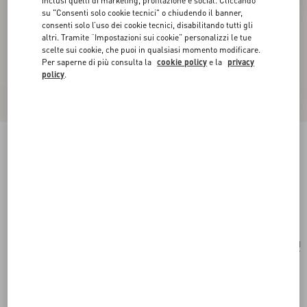
inclusi quelli di marketing, profilazione e social. Cliccando
su "Consenti solo cookie tecnici" o chiudendo il banner,
consenti solo l’uso dei cookie tecnici, disabilitando tutti gli
altri. Tramite “Impostazioni sui cookie” personalizzi le tue
scelte sui cookie, che puoi in qualsiasi momento modificare.
Per saperne di più consulta la
cookie policy
e la
privacy
policy
.
Mini Borsa Shopping Valentino Garavani
Rockstud In Vitello Effetto Cavallino Animalier
bianco/marrone/rosso
Acquista
Acquista
UNI
Taglia:
Spedizione e Reso Gratuiti
Trova in boutique