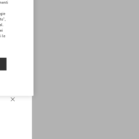
menti
ogie
to",
al.
ei
i le