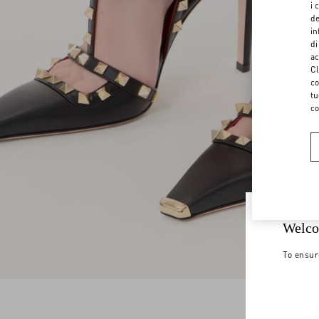
i 
de
in
di
ac
Cl
co
tu
co
Welco
To ensur