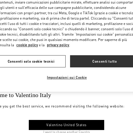
contenuti, inviare comunicazioni pubblicitarie mirate, effettuare analisi sui comporta
gli utenti e sull’efficacia delle sue campagne pubblicitarie, condividendo alcune
formazioni con propri partner, tra cui Meta, Google e TikTok (grazie a cookie e tecnol
 profilazione e marketing, sia di prima che di terza parte). Cliccando su "Consenti tut
cetti l’uso di tutti i cookie e tracciatori, inclusi quelli di marketing, profilazione e soci
iccando su "Consenti solo cookie tecnici" o chiudendo il banner, consenti solo l’uso d
okie tecnici, disabilitando tutti gli altri. Tramite “Impostazioni sui cookie” personalizz
e scelte sui cookie, che puoi in qualsiasi momento modificare. Per saperne di più
nsulta la
cookie policy
e la
privacy policy
.
Consenti solo cookie tecnici
Consenti tutto
Impostazioni sui Cookie
me to Valentino Italy
e you get the best service, we recommend visiting the following website:
Valentino United States
I want to choose another Country