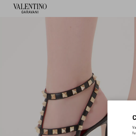
Va
fu