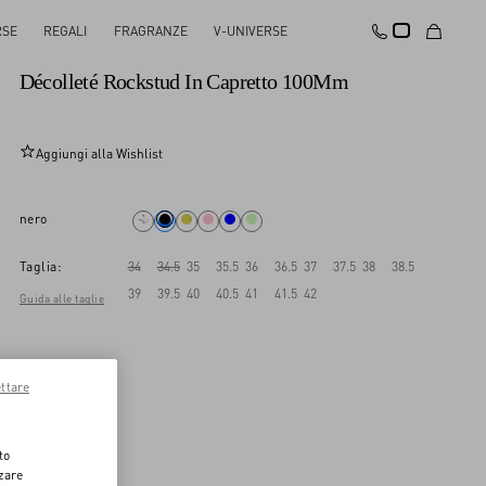
RSE
REGALI
FRAGRANZE
V-UNIVERSE
Novità
Décolleté Rockstud In Capretto 100Mm
Aggiungi alla Wishlist
nero
Taglia:
34
34.5
35
35.5
36
36.5
37
37.5
38
38.5
39
39.5
40
40.5
41
41.5
42
Guida alle taglie
ttare
to
zzare