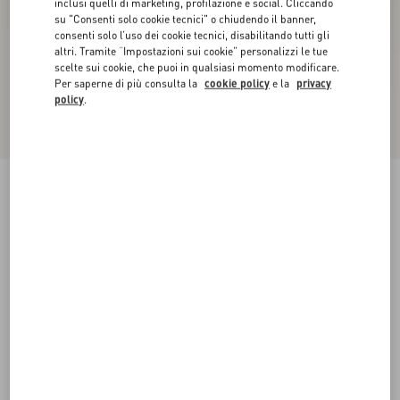
inclusi quelli di marketing, profilazione e social. Cliccando
su "Consenti solo cookie tecnici" o chiudendo il banner,
consenti solo l’uso dei cookie tecnici, disabilitando tutti gli
altri. Tramite “Impostazioni sui cookie” personalizzi le tue
scelte sui cookie, che puoi in qualsiasi momento modificare.
Per saperne di più consulta la
cookie policy
e la
privacy
policy
.
Novità
Décolleté Rockstud In Capretto 40Mm
nero
35
35.5
36
36.5
37
37.5
38
38.5
Taglia:
Acquista
Acquista
39
39.5
40
40.5
41
41.5
42
Guida alle taglie
Spedizione e Reso Gratuiti