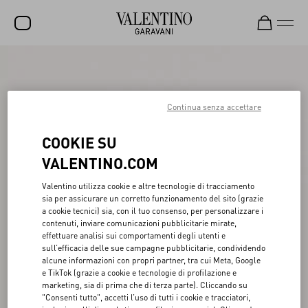
SALDI
NUOVI ARRIVI
Continua senza accettare
ROCKSTUD
COOKIE SU
DONNA
VALENTINO.COM
UOMO
Valentino utilizza cookie e altre tecnologie di tracciamento
sia per assicurare un corretto funzionamento del sito (grazie
BORSE
a cookie tecnici) sia, con il tuo consenso, per personalizzare i
contenuti, inviare comunicazioni pubblicitarie mirate,
REGALI
effettuare analisi sui comportamenti degli utenti e
sull’efficacia delle sue campagne pubblicitarie, condividendo
FRAGRANZE
alcune informazioni con propri partner, tra cui Meta, Google
e TikTok (grazie a cookie e tecnologie di profilazione e
V-UNIVERSE
marketing, sia di prima che di terza parte). Cliccando su
"Consenti tutto", accetti l’uso di tutti i cookie e tracciatori,