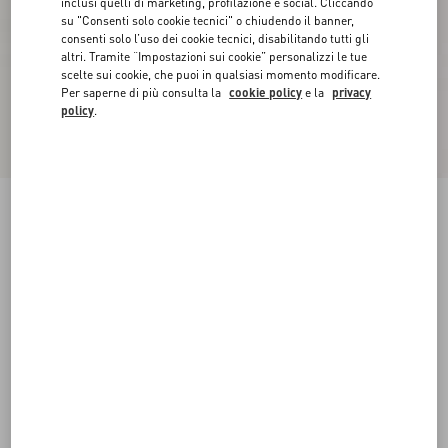
inclusi quelli di marketing, profilazione e social. Cliccando
su "Consenti solo cookie tecnici" o chiudendo il banner,
consenti solo l’uso dei cookie tecnici, disabilitando tutti gli
altri. Tramite “Impostazioni sui cookie” personalizzi le tue
scelte sui cookie, che puoi in qualsiasi momento modificare.
Per saperne di più consulta la
cookie policy
e la
privacy
policy
.
Décolleté Rockstud Con Cinturini 65Mm
nero/poudre
34
34.5
35
35.5
36
36.5
37
37.5
Taglia:
38
38.5
39
39.5
40
40.5
41
41.5
Guida alle taglie
Acquista
Acquista
42
Spedizione e Reso Gratuiti