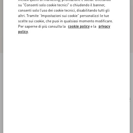
su "Consenti solo cookie tecnici" o chiudendo il banner,
consenti solo l’uso dei cookie tecnici, disabilitando tutti gli
altri. Tramite “Impostazioni sui cookie” personalizzi le tue
scelte sui cookie, che puoi in qualsiasi momento modificare.
Per saperne di più consulta la
cookie policy
e la
privacy
policy
.
Occhiale Rettangolare In Acetato
nero/grigio
Acquista
Acquista
55
Taglia:
Spedizione e Reso Gratuiti
Trova in boutique
Pagamento veloce