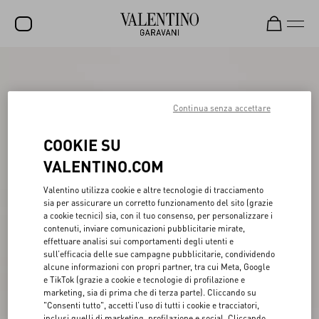
SALDI
NUOVI ARRIVI
Continua senza accettare
ROCKSTUD
COOKIE SU
DONNA
VALENTINO.COM
UOMO
Valentino utilizza cookie e altre tecnologie di tracciamento
sia per assicurare un corretto funzionamento del sito (grazie
BORSE
a cookie tecnici) sia, con il tuo consenso, per personalizzare i
contenuti, inviare comunicazioni pubblicitarie mirate,
REGALI
effettuare analisi sui comportamenti degli utenti e
sull’efficacia delle sue campagne pubblicitarie, condividendo
FRAGRANZE
alcune informazioni con propri partner, tra cui Meta, Google
e TikTok (grazie a cookie e tecnologie di profilazione e
V-UNIVERSE
marketing, sia di prima che di terza parte). Cliccando su
"Consenti tutto", accetti l’uso di tutti i cookie e tracciatori,
inclusi quelli di marketing, profilazione e social. Cliccando