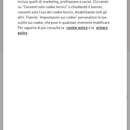
inclusi quelli di marketing, profilazione e social. Cliccando
su "Consenti solo cookie tecnici" o chiudendo il banner,
consenti solo l’uso dei cookie tecnici, disabilitando tutti gli
altri. Tramite “Impostazioni sui cookie” personalizzi le tue
scelte sui cookie, che puoi in qualsiasi momento modificare.
Per saperne di più consulta la
cookie policy
e la
privacy
policy
.
Pochette Raffiachat In Rafia Con Ricamo
naturale
Acquista
Acquista
UNI
Taglia:
Spedizione e Reso Gratuiti
Trova in boutique
Pagamento veloce