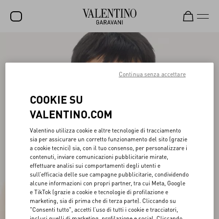
SALDI
NUOVI ARRIVI
Continua senza accettare
ROCKSTUD
COOKIE SU
DONNA
VALENTINO.COM
UOMO
Valentino utilizza cookie e altre tecnologie di tracciamento
sia per assicurare un corretto funzionamento del sito (grazie
BORSE
a cookie tecnici) sia, con il tuo consenso, per personalizzare i
contenuti, inviare comunicazioni pubblicitarie mirate,
REGALI
effettuare analisi sui comportamenti degli utenti e
sull’efficacia delle sue campagne pubblicitarie, condividendo
FRAGRANZE
alcune informazioni con propri partner, tra cui Meta, Google
e TikTok (grazie a cookie e tecnologie di profilazione e
V-UNIVERSE
marketing, sia di prima che di terza parte). Cliccando su
"Consenti tutto", accetti l’uso di tutti i cookie e tracciatori,
inclusi quelli di marketing, profilazione e social. Cliccando