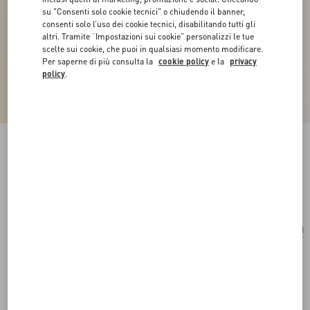
su "Consenti solo cookie tecnici" o chiudendo il banner,
consenti solo l’uso dei cookie tecnici, disabilitando tutti gli
altri. Tramite “Impostazioni sui cookie” personalizzi le tue
scelte sui cookie, che puoi in qualsiasi momento modificare.
Per saperne di più consulta la
cookie policy
e la
privacy
policy
.
Collana Ovalette In Metallo
trasparente
Acquista
Acquista
UNI
Taglia:
Spedizione e Reso Gratuiti
Trova in boutique
Pagamento veloce