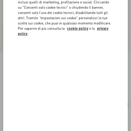
inclusi quelli di marketing, profilazione e social. Cliccando
su "Consenti solo cookie tecnici" o chiudendo il banner,
consenti solo l’uso dei cookie tecnici, disabilitando tutti gli
altri. Tramite “Impostazioni sui cookie” personalizzi le tue
scelte sui cookie, che puoi in qualsiasi momento modificare.
Per saperne di più consulta la
cookie policy
e la
privacy
policy
.
Orecchini Ovalette In Metallo E Cristalli
Swarovski®
rhodium
Acquista
Acquista
UNI
Taglia:
Spedizione e Reso Gratuiti
Trova in boutique