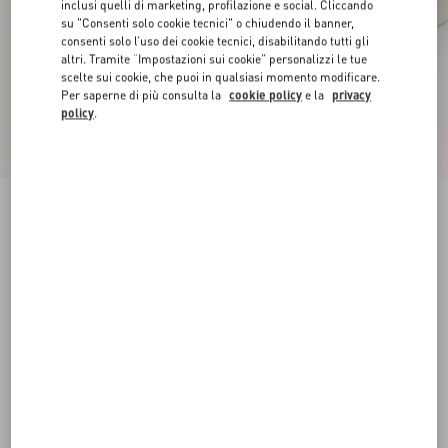
inclusi quelli di marketing, profilazione e social. Cliccando
su "Consenti solo cookie tecnici" o chiudendo il banner,
consenti solo l’uso dei cookie tecnici, disabilitando tutti gli
altri. Tramite “Impostazioni sui cookie” personalizzi le tue
scelte sui cookie, che puoi in qualsiasi momento modificare.
Per saperne di più consulta la
cookie policy
e la
privacy
policy
.
Novità
Sneaker Open Royco In Vitello Nappato
bianco/blu
38
38.5
39
39.5
40
40.5
41
41.5
Taglia:
42
42.5
43
43.5
44
44.5
45
45.5
Guida alle taglie
Acquista
Acquista
46