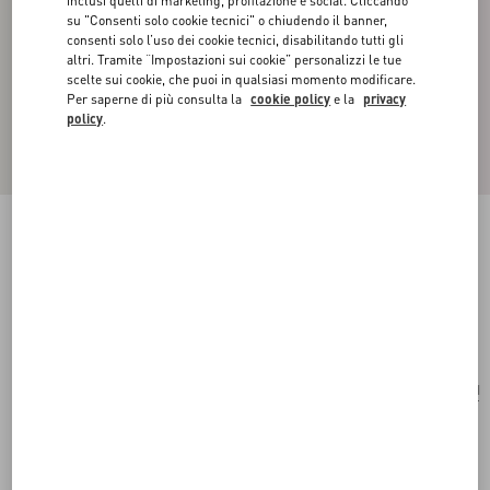
inclusi quelli di marketing, profilazione e social. Cliccando
su "Consenti solo cookie tecnici" o chiudendo il banner,
consenti solo l’uso dei cookie tecnici, disabilitando tutti gli
altri. Tramite “Impostazioni sui cookie” personalizzi le tue
scelte sui cookie, che puoi in qualsiasi momento modificare.
Per saperne di più consulta la
cookie policy
e la
privacy
policy
.
MONO ORECCHINO MINI VLOGO
SIGNATURE IN METALLO
palladio
Acquista
Acquista
UNI
Taglia:
Spedizione e Reso Gratuiti
Trova in boutique