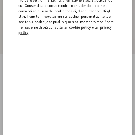
inclusi quelli di marketing, profilazione e social. Cliccando
su "Consenti solo cookie tecnici" o chiudendo il banner,
consenti solo l’uso dei cookie tecnici, disabilitando tutti gli
altri. Tramite “Impostazioni sui cookie” personalizzi le tue
scelte sui cookie, che puoi in qualsiasi momento modificare.
Per saperne di più consulta la
cookie policy
e la
privacy
policy
.
Mini Bauletto VLogo Signature In Vitello
Granato
light ivory
Acquista
Acquista
UNI
Taglia:
Spedizione e Reso Gratuiti
Trova in boutique