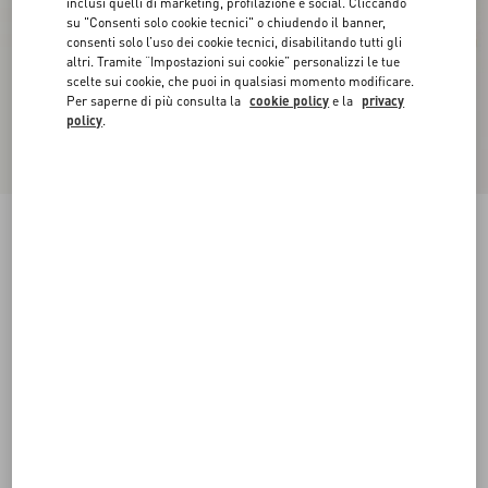
inclusi quelli di marketing, profilazione e social. Cliccando
su "Consenti solo cookie tecnici" o chiudendo il banner,
consenti solo l’uso dei cookie tecnici, disabilitando tutti gli
altri. Tramite “Impostazioni sui cookie” personalizzi le tue
scelte sui cookie, che puoi in qualsiasi momento modificare.
Per saperne di più consulta la
cookie policy
e la
privacy
policy
.
Novità
Cintura Mini VLogo Signature In Pelle Traforata
marrone
085
090
095
100
105
110
115
Taglia:
Acquista
Acquista
Guida alle taglie
Spedizione e Reso Gratuiti