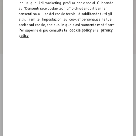
inclusi quelli di marketing, profilazione e social. Cliccando
su "Consenti solo cookie tecnici" o chiudendo il banner,
consenti solo l’uso dei cookie tecnici, disabilitando tutti gli
altri. Tramite “Impostazioni sui cookie” personalizzi le tue
scelte sui cookie, che puoi in qualsiasi momento modificare.
Per saperne di più consulta la
cookie policy
e la
privacy
policy
.
Novità
Gonna Mini In Tweed Maxi Riga
avorio/nero
36
38
40
42
44
46
48
50
Taglia:
Acquista
Acquista
Guida alle taglie
Spedizione e Reso Gratuiti