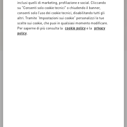
inclusi quelli di marketing, profilazione e social. Cliccando
su "Consenti solo cookie tecnici" o chiudendo il banner,
consenti solo l’uso dei cookie tecnici, disabilitando tutti gli
altri. Tramite “Impostazioni sui cookie” personalizzi le tue
scelte sui cookie, che puoi in qualsiasi momento modificare.
Per saperne di più consulta la
cookie policy
e la
privacy
policy
.
Novità
Abito Midi In Cotton Fleurs A' Jours
latte/nero
36
38
40
42
44
46
48
50
Taglia:
Acquista
Acquista
Guida alle taglie
Spedizione e Reso Gratuiti