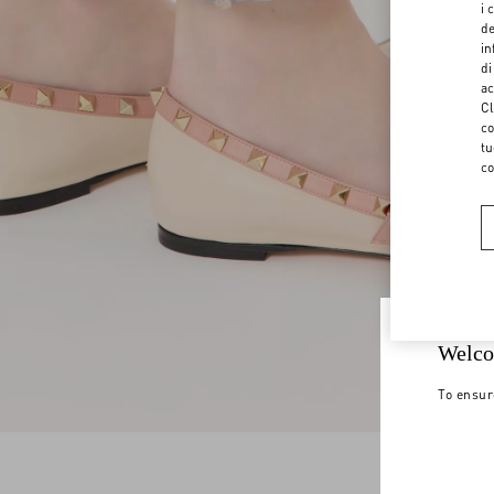
i 
de
in
di
ac
Cl
co
tu
co
Welco
To ensur