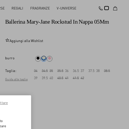
RSE
REGALI
FRAGRANZE
V-UNIVERSE
Novità
Ballerina Mary-Jane Rockstud In Nappa 05Mm
Aggiungi alla Wishlist
burro
Taglia:
34
34.5
35
35.5
36
36.5
37
37.5
38
38.5
39
39.5
40
40.5
41
41.5
42
Guida alle taglie
ttare
to
zzare