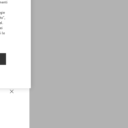
menti
ogie
to",
al.
ei
i le