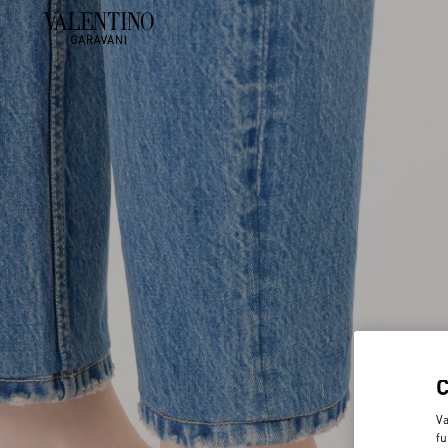
Va
fu