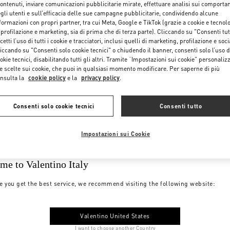
contenuti, inviare comunicazioni pubblicitarie mirate, effettuare analisi sui comporta
gli utenti e sull’efficacia delle sue campagne pubblicitarie, condividendo alcune
formazioni con propri partner, tra cui Meta, Google e TikTok (grazie a cookie e tecnol
 profilazione e marketing, sia di prima che di terza parte). Cliccando su "Consenti tut
cetti l’uso di tutti i cookie e tracciatori, inclusi quelli di marketing, profilazione e soci
iccando su "Consenti solo cookie tecnici" o chiudendo il banner, consenti solo l’uso d
okie tecnici, disabilitando tutti gli altri. Tramite “Impostazioni sui cookie” personalizz
e scelte sui cookie, che puoi in qualsiasi momento modificare. Per saperne di più
nsulta la
cookie policy
e la
privacy policy
.
Consenti solo cookie tecnici
Consenti tutto
Impostazioni sui Cookie
me to Valentino Italy
e you get the best service, we recommend visiting the following website:
Valentino United States
I want to choose another Country