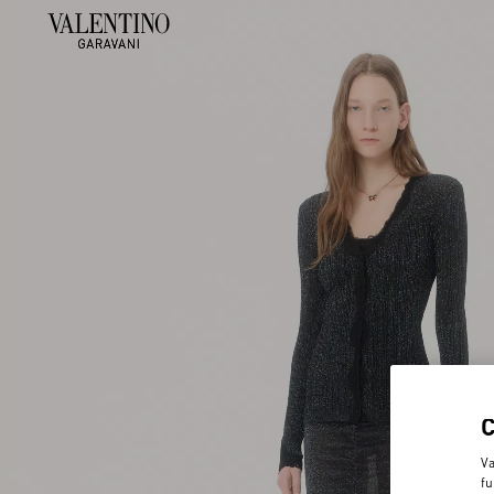
Va
fu