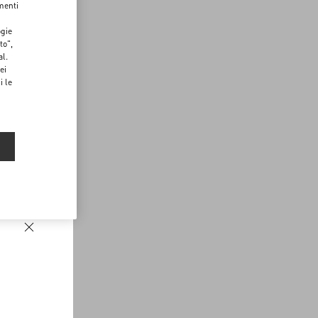
menti
ogie
to",
al.
ei
i le