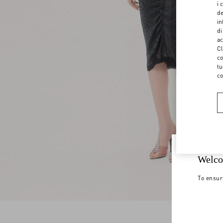
i 
de
in
di
ac
Cl
co
tu
co
Welco
To ensur