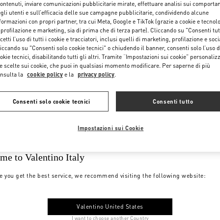
contenuti, inviare comunicazioni pubblicitarie mirate, effettuare analisi sui comporta
gli utenti e sull’efficacia delle sue campagne pubblicitarie, condividendo alcune
formazioni con propri partner, tra cui Meta, Google e TikTok (grazie a cookie e tecnol
 profilazione e marketing, sia di prima che di terza parte). Cliccando su "Consenti tut
cetti l’uso di tutti i cookie e tracciatori, inclusi quelli di marketing, profilazione e soci
iccando su "Consenti solo cookie tecnici" o chiudendo il banner, consenti solo l’uso d
okie tecnici, disabilitando tutti gli altri. Tramite “Impostazioni sui cookie” personalizz
e scelte sui cookie, che puoi in qualsiasi momento modificare. Per saperne di più
nsulta la
cookie policy
e la
privacy policy
.
Consenti solo cookie tecnici
Consenti tutto
Impostazioni sui Cookie
me to Valentino Italy
e you get the best service, we recommend visiting the following website:
Valentino United States
I want to choose another Country