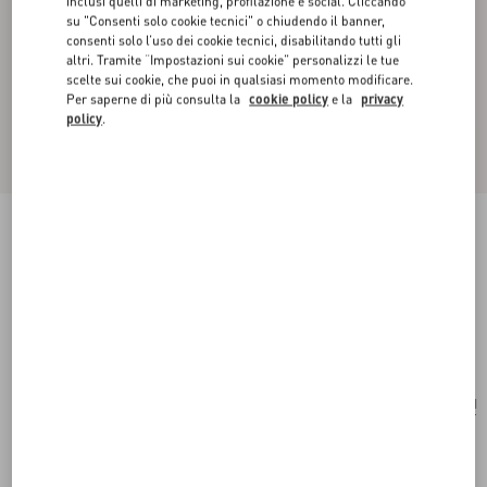
inclusi quelli di marketing, profilazione e social. Cliccando
su "Consenti solo cookie tecnici" o chiudendo il banner,
consenti solo l’uso dei cookie tecnici, disabilitando tutti gli
altri. Tramite “Impostazioni sui cookie” personalizzi le tue
scelte sui cookie, che puoi in qualsiasi momento modificare.
Per saperne di più consulta la
cookie policy
e la
privacy
policy
.
Novità
Foulard Little Stars Starry In Seta
vaniglia/multicolor
Acquista
Acquista
UNI
Taglia:
Spedizione e Reso Gratuiti
Trova in boutique