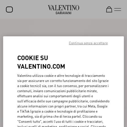
SALDI
NUOVI ARRIVI
Continua senza accettare
ROCKSTUD
COOKIE SU
DONNA
VALENTINO.COM
UOMO
Valentino utilizza cookie e altre tecnologie di tracciamento
sia per assicurare un corretto funzionamento del sito (grazie
BORSE
a cookie tecnici) sia, con il tuo consenso, per personalizzare i
contenuti, inviare comunicazioni pubblicitarie mirate,
REGALI
effettuare analisi sui comportamenti degli utenti e
sull’efficacia delle sue campagne pubblicitarie, condividendo
FRAGRANZE
alcune informazioni con propri partner, tra cui Meta, Google
e TikTok (grazie a cookie e tecnologie di profilazione e
V-UNIVERSE
marketing, sia di prima che di terza parte). Cliccando su
"Consenti tutto", accetti l’uso di tutti i cookie e tracciatori,
inclusi quelli di marketing, profilazione e social. Cliccando