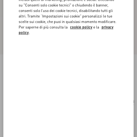
su "Consenti solo cookie tecnici" o chiudendo il banner,
consenti solo l’uso dei cookie tecnici, disabilitando tutti gli
altri. Tramite “Impostazioni sui cookie” personalizzi le tue
scelte sui cookie, che puoi in qualsiasi momento modificare.
Per saperne di più consulta la
cookie policy
e la
privacy
policy
.
Foulard Fauve Éclat In Seta
animalier
Acquista
Acquista
UNI
Taglia:
Spedizione e Reso Gratuiti
Trova in boutique
Pagamento veloce