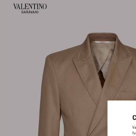
Va
fu