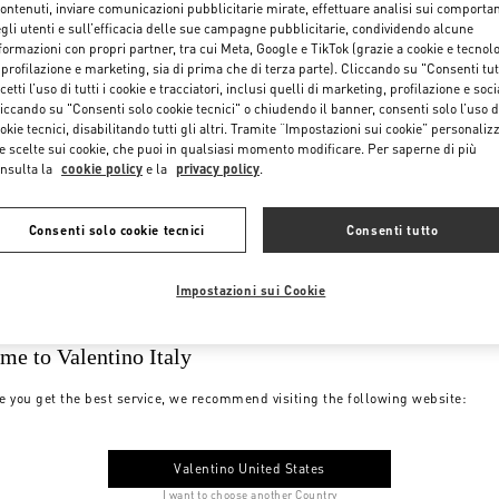
contenuti, inviare comunicazioni pubblicitarie mirate, effettuare analisi sui comporta
gli utenti e sull’efficacia delle sue campagne pubblicitarie, condividendo alcune
formazioni con propri partner, tra cui Meta, Google e TikTok (grazie a cookie e tecnol
 profilazione e marketing, sia di prima che di terza parte). Cliccando su "Consenti tut
cetti l’uso di tutti i cookie e tracciatori, inclusi quelli di marketing, profilazione e soci
iccando su "Consenti solo cookie tecnici" o chiudendo il banner, consenti solo l’uso d
okie tecnici, disabilitando tutti gli altri. Tramite “Impostazioni sui cookie” personalizz
e scelte sui cookie, che puoi in qualsiasi momento modificare. Per saperne di più
nsulta la
cookie policy
e la
privacy policy
.
Consenti solo cookie tecnici
Consenti tutto
Impostazioni sui Cookie
me to Valentino Italy
e you get the best service, we recommend visiting the following website:
Valentino United States
I want to choose another Country