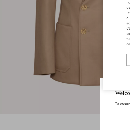
i 
de
in
di
ac
Cl
co
tu
co
Welco
To ensur