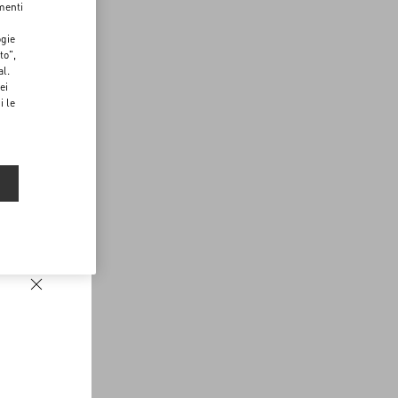
menti
ogie
to",
al.
ei
i le