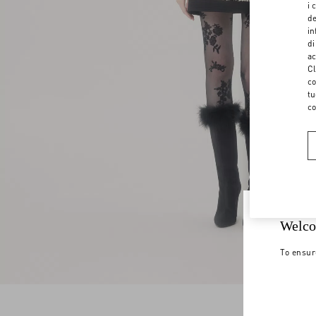
i 
de
in
di
ac
Cl
co
tu
co
Welco
To ensur