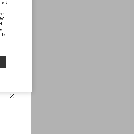
menti
ogie
to",
al.
ei
i le