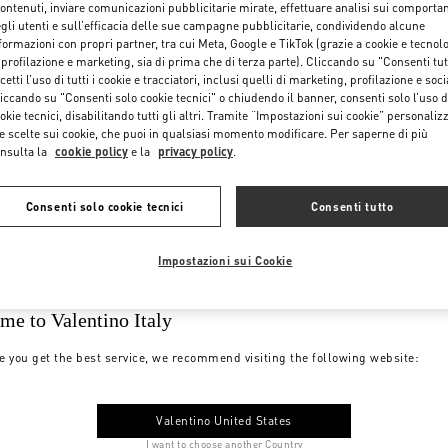
contenuti, inviare comunicazioni pubblicitarie mirate, effettuare analisi sui comporta
gli utenti e sull’efficacia delle sue campagne pubblicitarie, condividendo alcune
formazioni con propri partner, tra cui Meta, Google e TikTok (grazie a cookie e tecnol
 profilazione e marketing, sia di prima che di terza parte). Cliccando su "Consenti tut
cetti l’uso di tutti i cookie e tracciatori, inclusi quelli di marketing, profilazione e soci
iccando su "Consenti solo cookie tecnici" o chiudendo il banner, consenti solo l’uso d
okie tecnici, disabilitando tutti gli altri. Tramite “Impostazioni sui cookie” personalizz
e scelte sui cookie, che puoi in qualsiasi momento modificare. Per saperne di più
nsulta la
cookie policy
e la
privacy policy
.
Consenti solo cookie tecnici
Consenti tutto
Impostazioni sui Cookie
me to Valentino Italy
e you get the best service, we recommend visiting the following website:
Valentino United States
I want to choose another Country