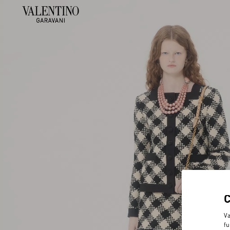
Va
fu