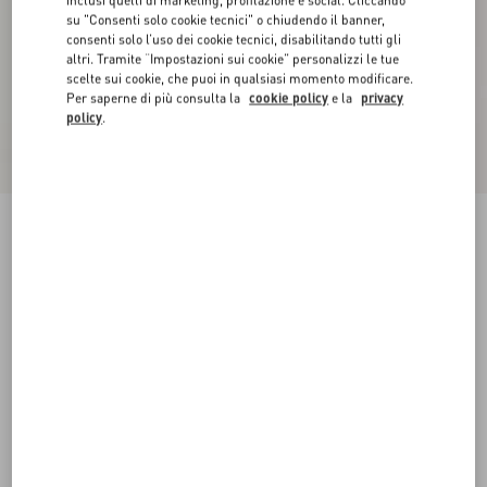
inclusi quelli di marketing, profilazione e social. Cliccando
su "Consenti solo cookie tecnici" o chiudendo il banner,
consenti solo l’uso dei cookie tecnici, disabilitando tutti gli
altri. Tramite “Impostazioni sui cookie” personalizzi le tue
scelte sui cookie, che puoi in qualsiasi momento modificare.
Per saperne di più consulta la
cookie policy
e la
privacy
policy
.
Camicia In Crepe De Chine
paris
36
38
40
42
44
46
48
50
Taglia:
Acquista
Acquista
Guida alle taglie
Spedizione e Reso Gratuiti
Trova in boutique