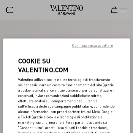
SALDI
NUOVI ARRIVI
Continua senza accettare
ROCKSTUD
COOKIE SU
DONNA
VALENTINO.COM
UOMO
Valentino utilizza cookie e altre tecnologie di tracciamento
sia per assicurare un corretto funzionamento del sito (grazie
BORSE
a cookie tecnici) sia, con il tuo consenso, per personalizzare i
contenuti, inviare comunicazioni pubblicitarie mirate,
REGALI
effettuare analisi sui comportamenti degli utenti e
sull’efficacia delle sue campagne pubblicitarie, condividendo
FRAGRANZE
alcune informazioni con propri partner, tra cui Meta, Google
e TikTok (grazie a cookie e tecnologie di profilazione e
V-UNIVERSE
marketing, sia di prima che di terza parte). Cliccando su
"Consenti tutto", accetti l’uso di tutti i cookie e tracciatori,