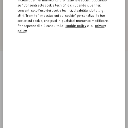
inclusi quelli di marketing, profilazione e social. Cliccando
su "Consenti solo cookie tecnici" o chiudendo il banner,
consenti solo l’uso dei cookie tecnici, disabilitando tutti gli
altri. Tramite “Impostazioni sui cookie” personalizzi le tue
scelte sui cookie, che puoi in qualsiasi momento modificare.
Per saperne di più consulta la
cookie policy
e la
privacy
policy
.
Abito Midi In Crepe Couture
pastel grey
36
38
40
42
44
46
48
50
Taglia:
Acquista
Acquista
Guida alle taglie
Spedizione e Reso Gratuiti
Trova in boutique