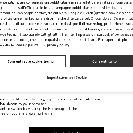
contenuti, inviare comunicazioni pubblicitarie mirate, effettuare analisi sui comporta
gli utenti e sull’efficacia delle sue campagne pubblicitarie, condividendo alcune
formazioni con propri partner, tra cui Meta, Google e TikTok (grazie a cookie e tecnol
 profilazione e marketing, sia di prima che di terza parte). Cliccando su "Consenti tut
cetti l’uso di tutti i cookie e tracciatori, inclusi quelli di marketing, profilazione e soci
iccando su "Consenti solo cookie tecnici" o chiudendo il banner, consenti solo l’uso d
okie tecnici, disabilitando tutti gli altri. Tramite “Impostazioni sui cookie” personalizz
e scelte sui cookie, che puoi in qualsiasi momento modificare. Per saperne di più
nsulta la
cookie policy
e la
privacy policy
.
Consenti solo cookie tecnici
Consenti tutto
Impostazioni sui Cookie
me to Valentino
isiting a different Country/region's version of our site than
tion shown by your browser.
ant to switch by visiting the Homepage of the
region you are browsing from?
Change Country