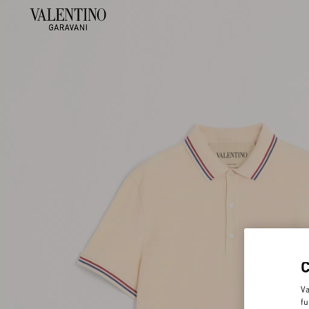
Va
fu