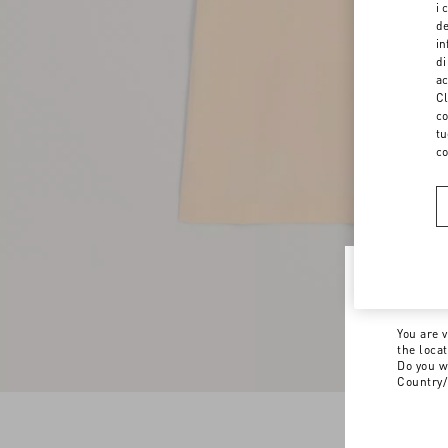
i 
de
in
di
ac
Cl
co
tu
co
Welco
You are v
the loca
Do you w
Country/