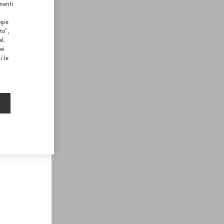
menti
ogie
to",
al.
ei
i le