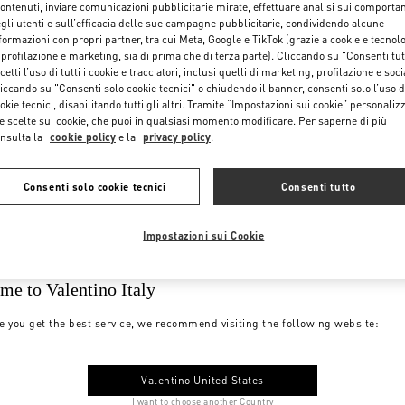
contenuti, inviare comunicazioni pubblicitarie mirate, effettuare analisi sui comporta
gli utenti e sull’efficacia delle sue campagne pubblicitarie, condividendo alcune
formazioni con propri partner, tra cui Meta, Google e TikTok (grazie a cookie e tecnol
 profilazione e marketing, sia di prima che di terza parte). Cliccando su "Consenti tut
cetti l’uso di tutti i cookie e tracciatori, inclusi quelli di marketing, profilazione e soci
iccando su "Consenti solo cookie tecnici" o chiudendo il banner, consenti solo l’uso d
okie tecnici, disabilitando tutti gli altri. Tramite “Impostazioni sui cookie” personalizz
e scelte sui cookie, che puoi in qualsiasi momento modificare. Per saperne di più
nsulta la
cookie policy
e la
privacy policy
.
Consenti solo cookie tecnici
Consenti tutto
Impostazioni sui Cookie
me to Valentino Italy
e you get the best service, we recommend visiting the following website:
Valentino United States
I want to choose another Country