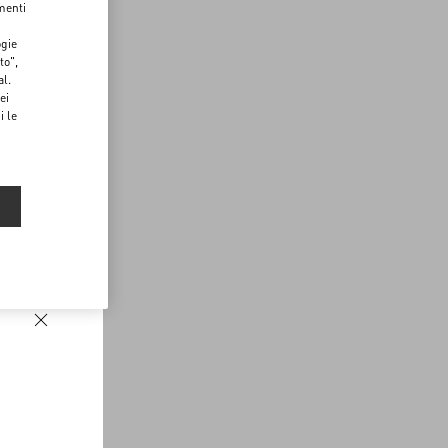
menti
ogie
to",
al.
ei
i le