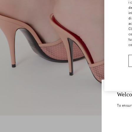
i 
de
in
di
ac
Cl
co
tu
co
Welco
To ensur