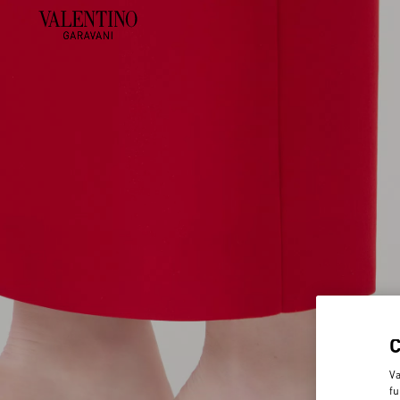
Va
fu