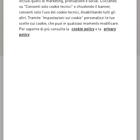
inclusi quelli di marketing, profilazione e social. Cliccando
su "Consenti solo cookie tecnici" o chiudendo il banner,
consenti solo l’uso dei cookie tecnici, disabilitando tutti gli
altri. Tramite “Impostazioni sui cookie” personalizzi le tue
scelte sui cookie, che puoi in qualsiasi momento modificare.
Per saperne di più consulta la
cookie policy
e la
privacy
policy
.
Sneaker Rockstud Untitled In Vitello
bianco
38
38.5
39
39.5
40
40.5
41
41.5
Taglia:
42
42.5
43
43.5
44
44.5
45
45.5
Guida alle taglie
Acquista
Acquista
46
47
48
Spedizione e Reso Gratuiti