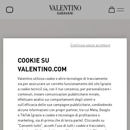
SALDI
NUOVI ARRIVI
Continua senza accettare
ROCKSTUD
COOKIE SU
DONNA
VALENTINO.COM
UOMO
Valentino utilizza cookie e altre tecnologie di tracciamento
sia per assicurare un corretto funzionamento del sito (grazie
BORSE
a cookie tecnici) sia, con il tuo consenso, per personalizzare i
contenuti, inviare comunicazioni pubblicitarie mirate,
REGALI
effettuare analisi sui comportamenti degli utenti e
sull’efficacia delle sue campagne pubblicitarie, condividendo
FRAGRANZE
alcune informazioni con propri partner, tra cui Meta, Google
e TikTok (grazie a cookie e tecnologie di profilazione e
V-UNIVERSE
marketing, sia di prima che di terza parte). Cliccando su
"Consenti tutto", accetti l’uso di tutti i cookie e tracciatori,