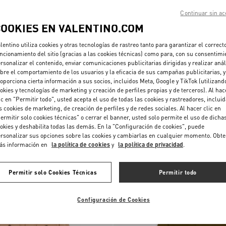
Continuar sin ac
COOKIES EN VALENTINO.COM
lentino utiliza cookies y otras tecnologías de rastreo tanto para garantizar el correct
ncionamiento del sitio (gracias a las cookies técnicas) como para, con su consentimi
rsonalizar el contenido, enviar comunicaciones publicitarias dirigidas y realizar anál
bre el comportamiento de los usuarios y la eficacia de sus campañas publicitarias, y
oporciona cierta información a sus socios, incluidos Meta, Google y TikTok (utilizand
okies y tecnologías de marketing y creación de perfiles propias y de terceros). Al hac
ic en "Permitir todo", usted acepta el uso de todas las cookies y rastreadores, inclui
s cookies de marketing, de creación de perfiles y de redes sociales. Al hacer clic en
no De Viscosa Con
Rompevientos Ligero De Nailon Con
ermitir solo cookies técnicas" o cerrar el banner, usted solo permite el uso de dicha
€ 1.600,00
Capucha Valentino Con V Incrustada
okies y deshabilita todas las demás. En la "Configuración de cookies", puede
rsonalizar sus opciones sobre las cookies y cambiarlas en cualquier momento. Obt
ás información en
la política de cookies
y
la política de privacidad
.
Nuevo
Permitir solo Cookies Técnicas
Permitir todo
Configuración de Cookies