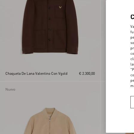
Va
fu
pe
so
pr
co
cl
la
Sudadera Valenti
"P
Chaqueta De Lana Valentino Con Vgold
€ 2.300,00
VLogo A Rayas
co
pe
m
Nuevo