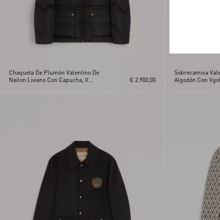
Chaqueta De Plumón Valentino De
Sobrecamisa Vale
Nailon Liviano Con Capucha, V
€ 2.900,00
Algodón Con Vgo
Incrustada Y Parche Del VLogo