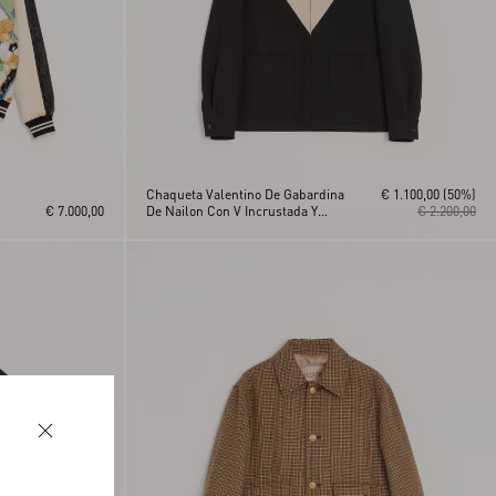
Chaqueta Valentino De Gabardina
€ 1.100,00
(50%)
€ 7.000,00
De Nailon Con V Incrustada Y
€ 2.200,00
Parche Del VLogo