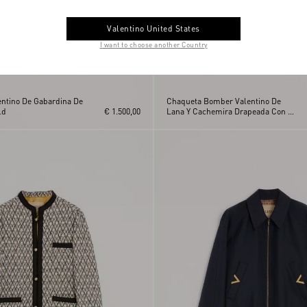
Valentino United States
I want to choose another Country
ntino De Gabardina De
Chaqueta Bomber Valentino De
ld
€ 1.500,00
Lana Y Cachemira Drapeada Con V
Incrustada Y Patrón Jacquard
Toute La V