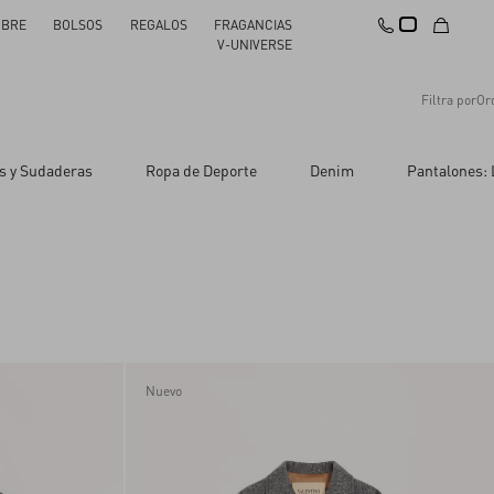
BRE
BOLSOS
REGALOS
FRAGANCIAS
V-UNIVERSE
Filtra por
Or
Recomendaciones
s y Sudaderas
Ropa de Deporte
Denim
Pantalones: 
Restablecer todo
Aplicar cambios
Precio descendente
Precio ascendente
Novedades
Nuevo