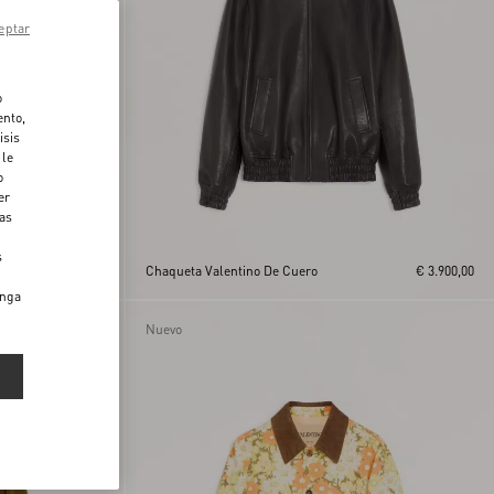
eptar
o
ento,
isis
 le
o
er
das
s
€ 1.800,00
Chaqueta Valentino De Cuero
€ 3.900,00
enga
Nuevo