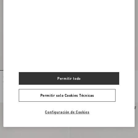
Tarjetero VLogo Signature De Tela A
Tarjetero Valentino Garavani De Cuero
Permitir todo
Cuadros
Graneado De Becerro Con El VLogo
Signature
€ 350,00
€ 250,00
Permitir solo Cookies Técnicas
Nuevo
Configuración de Cookies