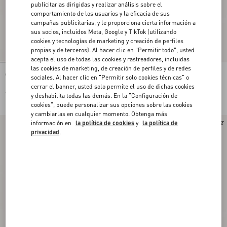
publicitarias dirigidas y realizar análisis sobre el
comportamiento de los usuarios y la eficacia de sus
campañas publicitarias, y le proporciona cierta información a
sus socios, incluidos Meta, Google y TikTok (utilizando
cookies y tecnologías de marketing y creación de perfiles
propias y de terceros). Al hacer clic en "Permitir todo", usted
acepta el uso de todas las cookies y rastreadores, incluidas
las cookies de marketing, de creación de perfiles y de redes
Gafas Rectangulares De Acetato
Gafas Rectangulares De Acetato
sociales. Al hacer clic en "Permitir solo cookies técnicas" o
cerrar el banner, usted solo permite el uso de dichas cookies
€ 430,00
€ 430,00
y deshabilita todas las demás. En la "Configuración de
cookies", puede personalizar sus opciones sobre las cookies
y cambiarlas en cualquier momento. Obtenga más
información en
la política de cookies
y
la política de
Nuevo
Nuevo
privacidad
.