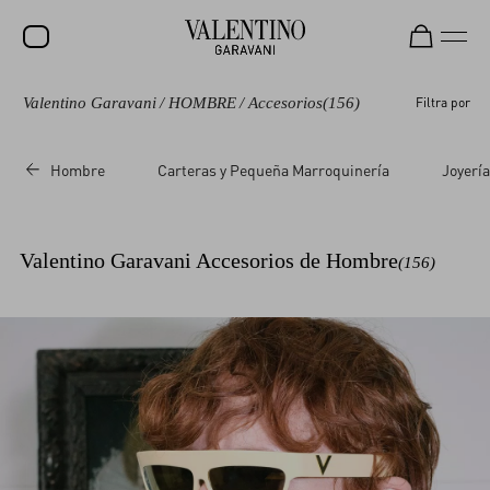
Valentino Garavani
/
HOMBRE
/
Accesorios
(156)
Filtra por
REBAJAS
NOVEDADES
Hombre
Carteras y Pequeña Marroquinería
Joyería
ROCKSTUD
MUJER
Valentino Garavani Accesorios de Hombre
(156)
HOMBRE
BOLSOS
REGALOS
FRAGANCIAS
V-UNIVERSE