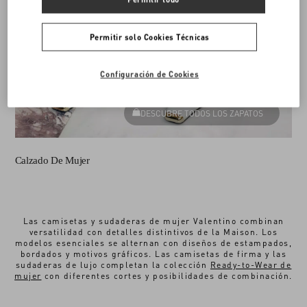
Permitir solo Cookies Técnicas
Configuración de Cookies
DESCUBRE TODOS LOS ZAPATOS
Calzado De Mujer
Las camisetas y sudaderas de mujer Valentino combinan
versatilidad con detalles distintivos de la Maison. Los
modelos esenciales se alternan con diseños de estampados,
bordados y motivos gráficos. Las camisetas de firma y las
sudaderas de lujo completan la colección
Ready-to-Wear de
mujer
con diferentes cortes y posibilidades de combinación.