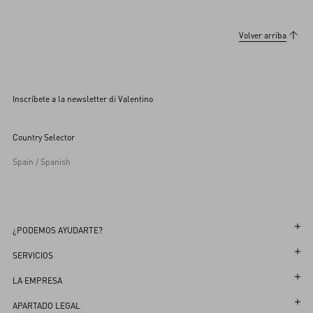
Volver arriba
Inscríbete a la newsletter di Valentino
Country Selector
Spain / Spanish
¿PODEMOS AYUDARTE?
Sigue tu Pedido
SERVICIOS
Sigue tu Devolución
Atención al Cliente
LA EMPRESA
Reserva una cita en la Boutique
Devoluciones y Cambios
Maison
APARTADO LEGAL