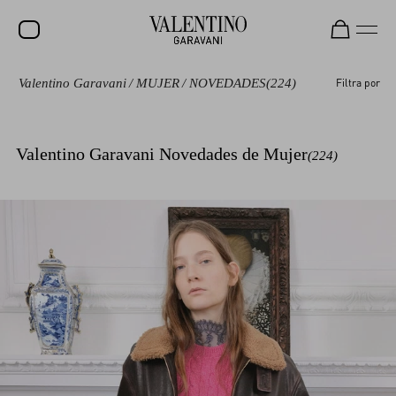
Valentino Garavani
/
MUJER
/
NOVEDADES
(224)
Filtra por
REBAJAS
NOVEDADES
Valentino Garavani Novedades de Mujer
(224)
ROCKSTUD
MUJER
HOMBRE
BOLSOS
REGALOS
FRAGANCIAS
V-UNIVERSE