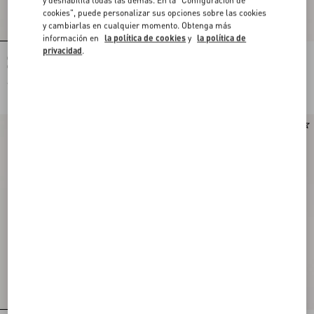
cookies", puede personalizar sus opciones sobre las cookies
y cambiarlas en cualquier momento. Obtenga más
información en
la política de cookies
y
la política de
privacidad
.
Camisa De Jacquard De Lurex
Camisa De Crepé De China Con
Gattocivetta Fauve Éclat
Estampado Fauve Eclat Micromacula
€ 4.900,00
€ 1.980,00
Nuevo
Nuevo