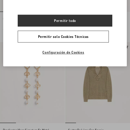
Suéter Bordado De Lana
Falda midi de encaje
Permitir todo
€ 2.500,00
€ 1.900,00
Permitir solo Cookies Técnicas
Nuevo
Nuevo
Configuración de Cookies