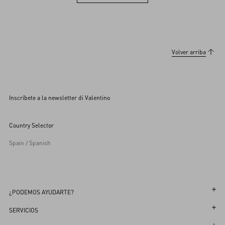
Ver otros (36)
Volver arriba
Inscríbete a la newsletter di Valentino
Country Selector
Spain / Spanish
¿PODEMOS AYUDARTE?
Sigue tu Pedido
SERVICIOS