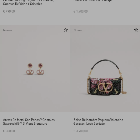
Pendientes Vlogo Signature En Metal,
Suéter De Lúrex Con Encaje
Cuentas De Vidrio Y Cristales
Swarovski®
€ 490,00
€ 1.700,00
Nuevo
Nuevo
Aretes De Metal Con Perlas Y Cristales
Bolso De Hombro Pequeño Valentino
Swarovski® Y El Vlogo Signature
Garavani Locò Bordado
€ 350,00
€ 3.700,00