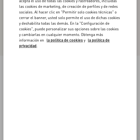
acepta el uso de todas las cookies y rastreadores, incluidas
las cookies de marketing, de creación de perfiles y de redes
sociales. Al hacer clic en "Permitir solo cookies técnicas" o
cerrar el banner, usted solo permite el uso de dichas cookies
y deshabilita todas las demás. En la "Configuración de
cookies", puede personalizar sus opciones sobre las cookies
y cambiarlas en cualquier momento. Obtenga más
información en
la política de cookies
y
la política de
privacidad
.
Sobrecamisa Valentino De Gabardina De
Algodón Con Vgold
cerúleo
44
46
48
50
52
54
56
58
Talle:
Comprar
Comprar
Guía de talles
Envío Y Devoluciones Gratuitas