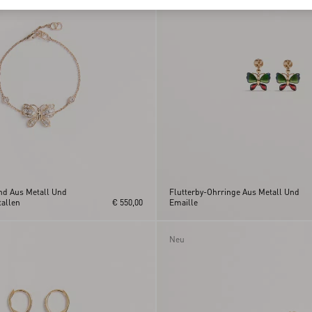
nd Aus Metall Und
Flutterby-Ohrringe Aus Metall Und
allen
€ 550,00
Emaille
Neu