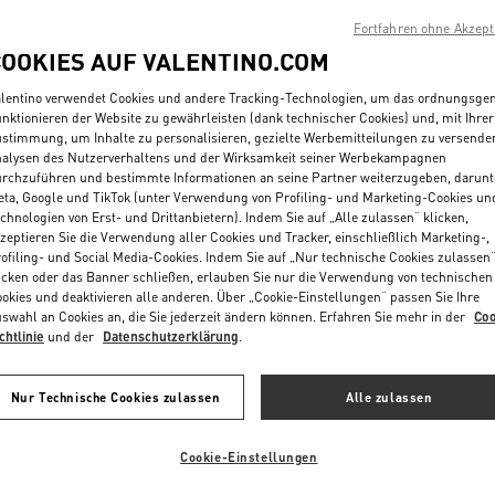
Fortfahren ohne Akzept
COOKIES AUF VALENTINO.COM
lentino verwendet Cookies und andere Tracking-Technologien, um das ordnungsg
nktionieren der Website zu gewährleisten (dank technischer Cookies) und, mit Ihrer
stimmung, um Inhalte zu personalisieren, gezielte Werbemitteilungen zu versende
alysen des Nutzerverhaltens und der Wirksamkeit seiner Werbekampagnen
rchzuführen und bestimmte Informationen an seine Partner weiterzugeben, darunt
ta, Google und TikTok (unter Verwendung von Profiling- und Marketing-Cookies un
chnologien von Erst- und Drittanbietern). Indem Sie auf „Alle zulassen“ klicken,
zeptieren Sie die Verwendung aller Cookies und Tracker, einschließlich Marketing-,
ofiling- und Social Media-Cookies. Indem Sie auf „Nur technische Cookies zulassen
icken oder das Banner schließen, erlauben Sie nur die Verwendung von technischen
okies und deaktivieren alle anderen. Über „Cookie-Einstellungen“ passen Sie Ihre
swahl an Cookies an, die Sie jederzeit ändern können. Erfahren Sie mehr in der
Coo
ignature Aus Metall Mit
Ohrringe Vlogo Signature Aus Metall M
chtlinie
und der
Datenschutzerklärung
.
allen
€ 520,00
Swarovski®-Kristallen
Nur Technische Cookies zulassen
Alle zulassen
Cookie-Einstellungen