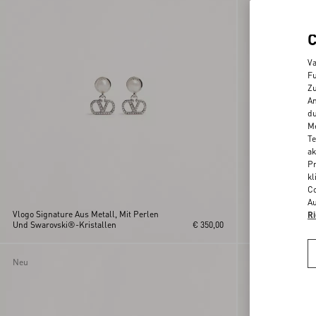
Va
Fu
Zu
An
du
Me
Te
ak
Pr
kl
Co
Au
Vlogo Signature Aus Metall, Mit Perlen
Ohrringe Vlogo S
Ri
Und Swarovski®-Kristallen
€ 350,00
Swarovski®-Krist
Neu
Neu