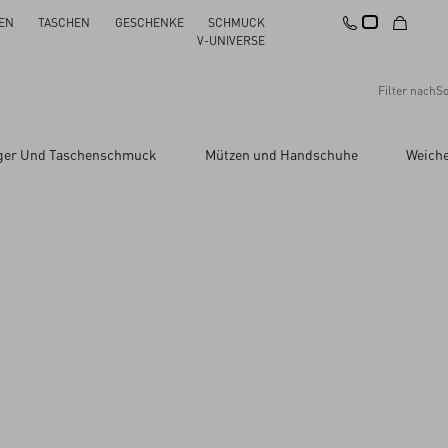
EN
TASCHEN
GESCHENKE
SCHMUCK
V-UNIVERSE
Filter nach
So
Empfehlungen
ger Und Taschenschmuck
Mützen und Handschuhe
Weiche
Alles zurücksetzen
Änderungen übernehmen
Preis absteigend
Preis aufsteigend
Neuheiten