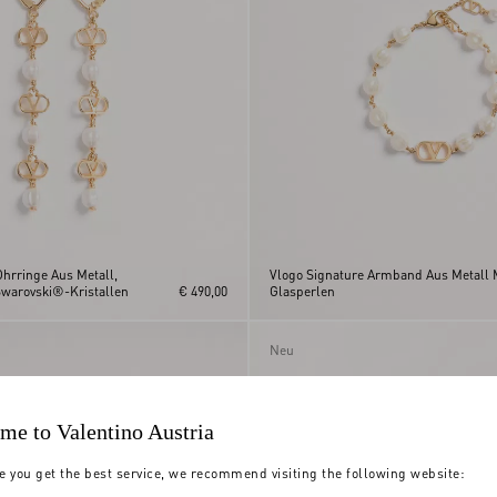
Ohrringe Aus Metall,
Vlogo Signature Armband Aus Metall 
warovski®-Kristallen
€ 490,00
Glasperlen
Neu
me to Valentino Austria
e you get the best service, we recommend visiting the following website: