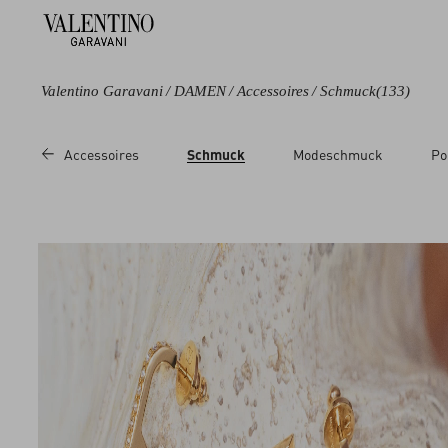
Valentino Garavani
/
DAMEN
/
Accessoires
/
Schmuck
(133)
Farbe
Line
Kategorie
Preis
Accessoires
Schmuck
Modeschmuck
Po
Schwarz
Cherryfic
Ketten
Sale
Blau
Coeur Royal
Armbänder
Regul
Braun
Flutterby
Ohrringe
Metallic
Le Chat de La
Ringe
Maison
Bunt
Haaraccessoires
Ovalette
Weiß
Broschen
Rockstud
Rot
Ketten
VLogo Signature
Pink
Lederarmbänder