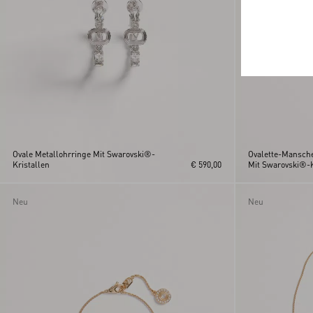
Ovale Metallohrringe Mit Swarovski®-
Ovalette-Mansch
Kristallen
€ 590,00
Mit Swarovski®-K
Neu
Neu