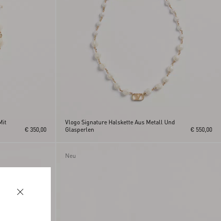
Mit
Vlogo Signature Halskette Aus Metall Und
€ 350,00
Glasperlen
€ 550,00
Neu