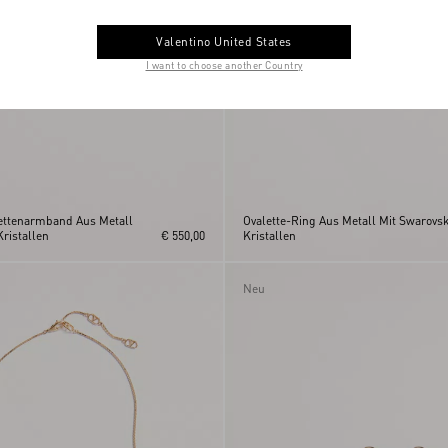
Valentino United States
I want to choose another Country
ettenarmband Aus Metall
Ovalette-Ring Aus Metall Mit Swarovs
ristallen
€ 550,00
Kristallen
Neu