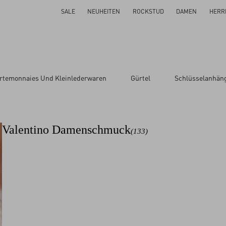
SALE
NEUHEITEN
ROCKSTUD
DAMEN
HERR
Größe
rtemonnaies Und Kleinlederwaren
Gürtel
Schlüsselanhän
1
är
11
13
Valentino Damenschmuck
(133)
15
17
9
M
S
UNI