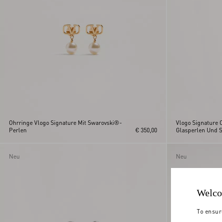
Ohrringe Vlogo Signature Mit Swarovski®-
Vlogo Signature 
Perlen
€ 350,00
Glasperlen Und S
Neu
Neu
Welco
To ensur