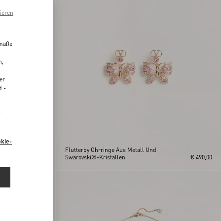
ieren
emäße
n,
er
d -
“
kie-
it
Flutterby Ohrringe Aus Metall Und
€ 350,00
Swarovski®-Kristallen
€ 490,00