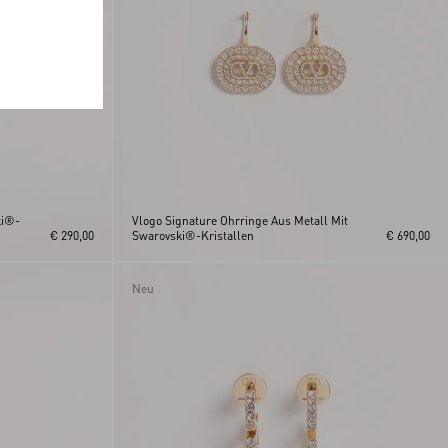
ki®-
Vlogo Signature Ohrringe Aus Metall Mit
€ 290,00
Swarovski®-Kristallen
€ 690,00
Neu