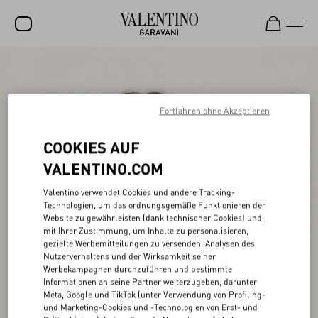
SALE
NEUHEITEN
Fortfahren ohne Akzeptieren
ROCKSTUD
COOKIES AUF
DAMEN
VALENTINO.COM
HERREN
Valentino verwendet Cookies und andere Tracking-
Technologien, um das ordnungsgemäße Funktionieren der
TASCHEN
Website zu gewährleisten (dank technischer Cookies) und,
mit Ihrer Zustimmung, um Inhalte zu personalisieren,
GESCHENKE
gezielte Werbemitteilungen zu versenden, Analysen des
Nutzerverhaltens und der Wirksamkeit seiner
SCHMUCK
Werbekampagnen durchzuführen und bestimmte
Informationen an seine Partner weiterzugeben, darunter
V-UNIVERSE
Meta, Google und TikTok (unter Verwendung von Profiling-
und Marketing-Cookies und -Technologien von Erst- und