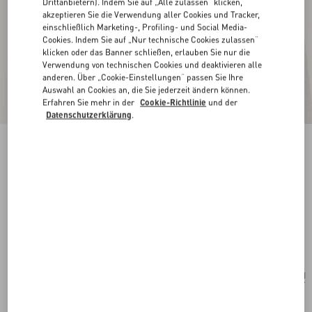
Drittanbietern). Indem Sie auf „Alle zulassen“ klicken,
akzeptieren Sie die Verwendung aller Cookies und Tracker,
einschließlich Marketing-, Profiling- und Social Media-
Cookies. Indem Sie auf „Nur technische Cookies zulassen“
klicken oder das Banner schließen, erlauben Sie nur die
Verwendung von technischen Cookies und deaktivieren alle
anderen. Über „Cookie-Einstellungen“ passen Sie Ihre
Auswahl an Cookies an, die Sie jederzeit ändern können.
Erfahren Sie mehr in der
Cookie-Richtlinie
und der
Datenschutzerklärung
.
Neu
Vlogo Signature Ohrringe Aus Metall,
Glasperlen Und Swarovski®-Kristallen
gold/creme/crystal
Kaufen
Kaufen
UNI
Größe:
Kostenloser Versand und Rücksendung