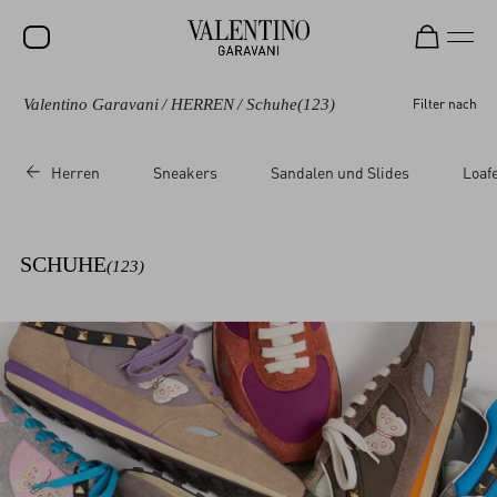
Valentino Garavani
/
HERREN
/
Schuhe
(123)
Filter nach
SALE
NEUHEITEN
Herren
Sneakers
Sandalen und Slides
Loaf
ROCKSTUD
DAMEN
SCHUHE
(123)
HERREN
TASCHEN
GESCHENKE
SCHMUCK
V-UNIVERSE