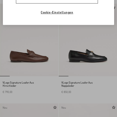
Neu
Neu
Cookie-Einstellungen
VLogo Signature Loafer Aus
VLogo Signature Loafer Aus
Hirschleder
Nappaleder
€ 790,00
€ 850,00
Neu
Neu