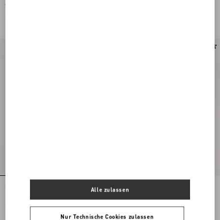
Sneakers Aus Spaltleder Und
Sneakers Aus Spaltleder Und
Kalbsnappaleder
Kalbsnappaleder
€ 650,00
€ 650,00
Neu
Upvillage Low-Top-Sneaker Aus
VLogo Signature Loafer Aus
Alle zulassen
Kernleder Und Nylon
Hirschleder
€ 650,00
€ 790,00
Nur Technische Cookies zulassen