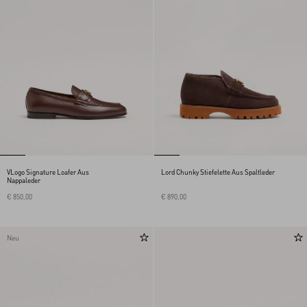
VLogo Signature Loafer Aus
Lord Chunky Stiefelette Aus Spaltleder
Nappaleder
€ 850,00
€ 890,00
Neu