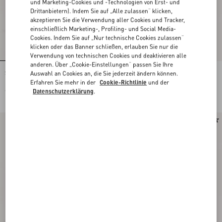
und Marketing-Cookies und -Technologien von Erst- und
Drittanbietern). Indem Sie auf „Alle zulassen“ klicken,
akzeptieren Sie die Verwendung aller Cookies und Tracker,
einschließlich Marketing-, Profiling- und Social Media-
Cookies. Indem Sie auf „Nur technische Cookies zulassen“
klicken oder das Banner schließen, erlauben Sie nur die
Verwendung von technischen Cookies und deaktivieren alle
anderen. Über „Cookie-Einstellungen“ passen Sie Ihre
Auswahl an Cookies an, die Sie jederzeit ändern können.
Stud Up Sneaker aus Spaltleder und
Stud Up Sneaker aus Spaltleder und
Nylon mit Schmetterlingsstickerei
Nylon mit Schmetterlingsstickerei
Erfahren Sie mehr in der
Cookie-Richtlinie
und der
Datenschutzerklärung
.
€ 690,00
€ 690,00
Runway
Runway