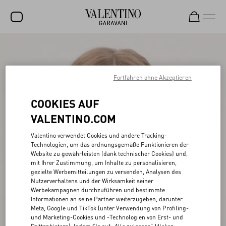
SALE
NEUHEITEN
Fortfahren ohne Akzeptieren
ROCKSTUD
COOKIES AUF
DAMEN
VALENTINO.COM
HERREN
Valentino verwendet Cookies und andere Tracking-
Technologien, um das ordnungsgemäße Funktionieren der
TASCHEN
Website zu gewährleisten (dank technischer Cookies) und,
mit Ihrer Zustimmung, um Inhalte zu personalisieren,
GESCHENKE
gezielte Werbemitteilungen zu versenden, Analysen des
Nutzerverhaltens und der Wirksamkeit seiner
SCHMUCK
Werbekampagnen durchzuführen und bestimmte
Informationen an seine Partner weiterzugeben, darunter
V-UNIVERSE
Meta, Google und TikTok (unter Verwendung von Profiling-
und Marketing-Cookies und -Technologien von Erst- und