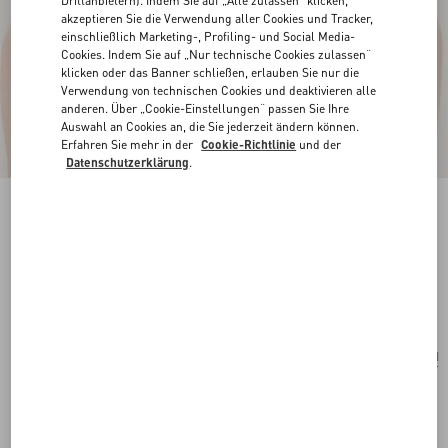
Drittanbietern). Indem Sie auf „Alle zulassen“ klicken,
akzeptieren Sie die Verwendung aller Cookies und Tracker,
einschließlich Marketing-, Profiling- und Social Media-
Cookies. Indem Sie auf „Nur technische Cookies zulassen“
klicken oder das Banner schließen, erlauben Sie nur die
Verwendung von technischen Cookies und deaktivieren alle
anderen. Über „Cookie-Einstellungen“ passen Sie Ihre
Auswahl an Cookies an, die Sie jederzeit ändern können.
Erfahren Sie mehr in der
Cookie-Richtlinie
und der
Datenschutzerklärung
.
Vlogo Signature Halskette Aus Metall, Perlen
Und Swarovski®-Kristallen
gold/creme/crystal
Kaufen
Kaufen
UNI
Größe:
Kostenloser Versand und Rücksendung
In der Boutique finden