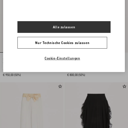
Alle zulassen
Nur Technische Cookies zulassen
Cookie-Einstellungen
Supergran-Hose Mit Plusdepois-
Hahnentritt-Hose
Schriftzug
€ 1.900,00
€ 1.600,00
€ 950,00
(50%)
€ 800,00
(50%)