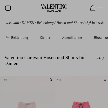
Valentino Garavani
/
DAMEN
/
Bekleidung
/
Hosen und Shorts
(48)
Filter nach
SALE
NEUHEITEN
Bekleidung
Kleider
Abendkleider
Blusen u
ROCKSTUD
DAMEN
Valentino Garavani Hosen und Shorts für
(48)
HERREN
Damen
TASCHEN
GESCHENKE
Neu
Neu
SCHMUCK
V-UNIVERSE