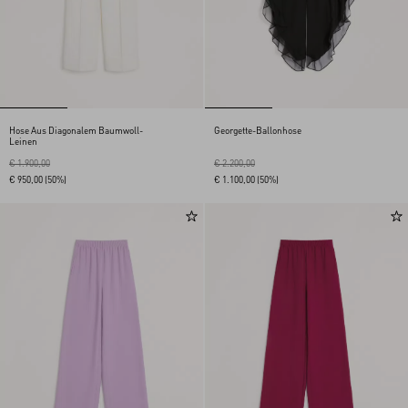
Hose Aus Diagonalem Baumwoll-
Georgette-Ballonhose
Leinen
€ 1.900,00
€ 2.200,00
€ 950,00
(50%)
€ 1.100,00
(50%)