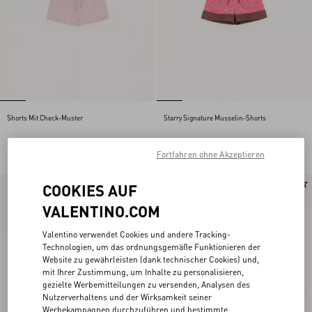
Shorts Mit Check-Muster
Starry Signature Musselin-Shorts
€ 890,00
€ 1.100,00
Fortfahren ohne Akzeptieren
Neu
Neu
COOKIES AUF
VALENTINO.COM
Valentino verwendet Cookies und andere Tracking-
Technologien, um das ordnungsgemäße Funktionieren der
Website zu gewährleisten (dank technischer Cookies) und,
mit Ihrer Zustimmung, um Inhalte zu personalisieren,
gezielte Werbemitteilungen zu versenden, Analysen des
Nutzerverhaltens und der Wirksamkeit seiner
Werbekampagnen durchzuführen und bestimmte