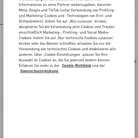
Informationen an seine Partner weiterzugeben, darunter
Meta, Google und TikTok (unter Verwendung von Profiling-
und Marketing-Cookies und -Technologien von Erst- und
Drittanbietern). Indem Sie auf „Alle zulassen“ klicken,
akzeptieren Sie die Verwendung aller Cookies und Tracker,
einschließlich Marketing-, Profiling- und Social Media-
Bestickte Shorts Aus Couture-Leinen
Shorts Aus Baumwollsatin Mit Maxi-
Barré-Streifen
Cookies. Indem Sie auf „Nur technische Cookies zulassen“
klicken oder das Banner schließen, erlauben Sie nur die
€ 1.800,00
€ 1.100,00
Verwendung von technischen Cookies und deaktivieren alle
anderen. Über „Cookie-Einstellungen“ passen Sie Ihre
Auswahl an Cookies an, die Sie jederzeit ändern können.
Neu
Neu
Erfahren Sie mehr in der
Cookie-Richtlinie
und der
Datenschutzerklärung
.