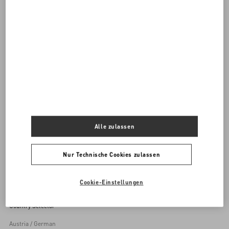
ALLE TASCHEN ENTDECKEN
Damentaschen
Alle zulassen
Zurück zum Anfang
Nur Technische Cookies zulassen
Melden Sie sich für den Newsletter von Valentino an
Cookie-Einstellungen
Country Selector
Austria / German