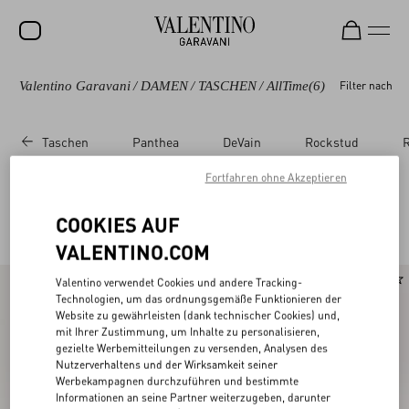
Valentino Garavani
/
DAMEN
/
TASCHEN
/
AllTime
(6)
Filter nach
SALE
NEUHEITEN
Taschen
Panthea
DeVain
Rockstud
R
ROCKSTUD
Fortfahren ohne Akzeptieren
DAMEN
Valentino Garavani Alltime für Damen
COOKIES AUF
(6)
HERREN
VALENTINO.COM
TASCHEN
Valentino verwendet Cookies und andere Tracking-
GESCHENKE
Technologien, um das ordnungsgemäße Funktionieren der
Website zu gewährleisten (dank technischer Cookies) und,
SCHMUCK
mit Ihrer Zustimmung, um Inhalte zu personalisieren,
gezielte Werbemitteilungen zu versenden, Analysen des
Nutzerverhaltens und der Wirksamkeit seiner
V-UNIVERSE
Werbekampagnen durchzuführen und bestimmte
Informationen an seine Partner weiterzugeben, darunter