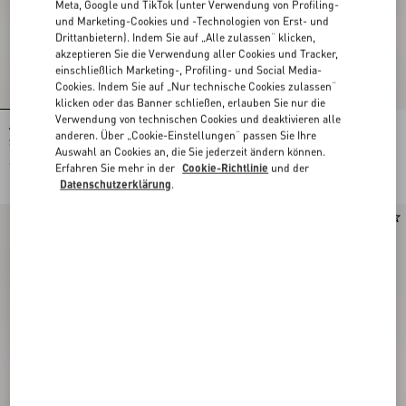
Meta, Google und TikTok (unter Verwendung von Profiling-
und Marketing-Cookies und -Technologien von Erst- und
Drittanbietern). Indem Sie auf „Alle zulassen“ klicken,
akzeptieren Sie die Verwendung aller Cookies und Tracker,
einschließlich Marketing-, Profiling- und Social Media-
Cookies. Indem Sie auf „Nur technische Cookies zulassen“
klicken oder das Banner schließen, erlauben Sie nur die
Verwendung von technischen Cookies und deaktivieren alle
Valentino Garavani Alltime Medium
Alltime Schultertasche Aus
anderen. Über „Cookie-Einstellungen“ passen Sie Ihre
Schultertasche Aus Besticktem
Weichem, Genarbtem Kalbsleder
Auswahl an Cookies an, die Sie jederzeit ändern können.
Denim Mit Besticktem Riemen
€ 2.700,00
€ 2.300,00
Erfahren Sie mehr in der
Cookie-Richtlinie
und der
Datenschutzerklärung
.