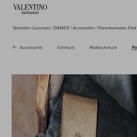
Valentino Garavani
/
DAMEN
/
Accessoires
/
Portemonnaies Und 
Farbe
Line
Kategorie
Preis
Accessoires
Schmuck
Modeschmuck
Po
Schwarz
Cherryfic
Pochetten
Sale
Blau
Rockstud
Klapp-
Regul
Portemonnaies
Grün
VLogo Signature
Portemonnaies
Violett
mit zip
Beige
Portemonnaies
mit kette
Metallic
Beutel
Weiß
Portemonnaies
Rot
und Kartenetuis
Pink
Schlüsselanhänger
Beautycases