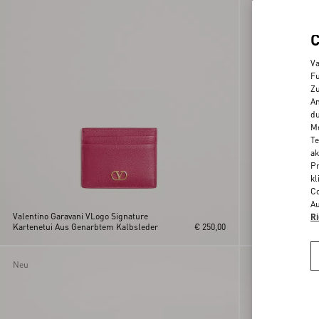
Va
Fu
Zu
An
du
Me
Te
ak
Pr
kl
Co
Au
Valentino Garavani VLogo Signature
Valentino Garava
Ri
Kartenetui Aus Genarbtem Kalbsleder
€ 250,00
Portemonnaie Au
Neu