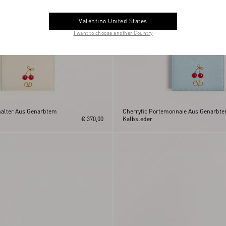
Valentino United States
I want to choose another Country
halter Aus Genarbtem
Cherryfic Portemonnaie Aus Genarbt
€ 370,00
Kalbsleder