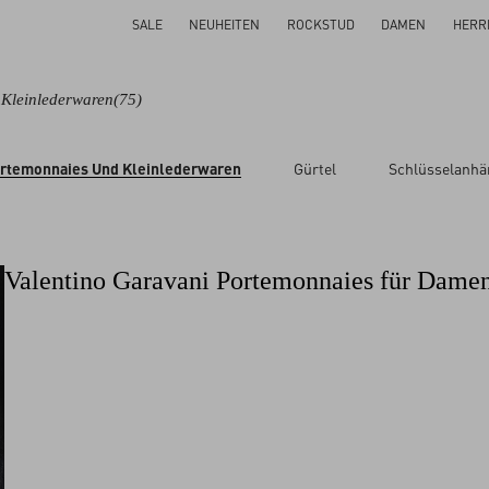
SALE
NEUHEITEN
ROCKSTUD
DAMEN
HERR
Kleinlederwaren
(75)
rtemonnaies Und Kleinlederwaren
Gürtel
Schlüsselanh
är
Valentino Garavani Portemonnaies für Dame