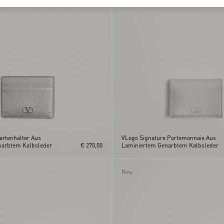
artenhalter Aus
VLogo Signature Portemonnaie Aus
narbtem Kalbsleder
€ 270,00
Laminiertem Genarbtem Kalbsleder
Neu