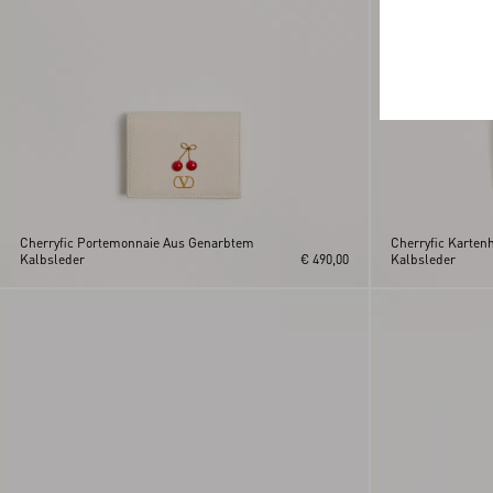
Cherryfic Portemonnaie Aus Genarbtem
Cherryfic Karten
Kalbsleder
€ 490,00
Kalbsleder