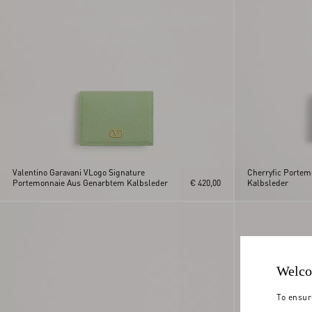
Valentino Garavani VLogo Signature
Cherryfic Porte
Portemonnaie Aus Genarbtem Kalbsleder
€ 420,00
Kalbsleder
Welco
To ensur