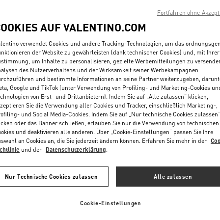
Fortfahren ohne Akzept
COOKIES AUF VALENTINO.COM
lentino verwendet Cookies und andere Tracking-Technologien, um das ordnungsg
nktionieren der Website zu gewährleisten (dank technischer Cookies) und, mit Ihrer
stimmung, um Inhalte zu personalisieren, gezielte Werbemitteilungen zu versende
alysen des Nutzerverhaltens und der Wirksamkeit seiner Werbekampagnen
rchzuführen und bestimmte Informationen an seine Partner weiterzugeben, darunt
ta, Google und TikTok (unter Verwendung von Profiling- und Marketing-Cookies un
chnologien von Erst- und Drittanbietern). Indem Sie auf „Alle zulassen“ klicken,
zeptieren Sie die Verwendung aller Cookies und Tracker, einschließlich Marketing-,
ofiling- und Social Media-Cookies. Indem Sie auf „Nur technische Cookies zulassen
icken oder das Banner schließen, erlauben Sie nur die Verwendung von technischen
okies und deaktivieren alle anderen. Über „Cookie-Einstellungen“ passen Sie Ihre
swahl an Cookies an, die Sie jederzeit ändern können. Erfahren Sie mehr in der
Coo
ni VLogo Signature
VLogo Signature-Kartenhalter Aus
chtlinie
und der
Datenschutzerklärung
.
s Genarbtem Kalbsleder
€ 420,00
Laminiertem, Körnigem Kalbsleder Mi
Schmucklogo
Nur Technische Cookies zulassen
Alle zulassen
Cookie-Einstellungen