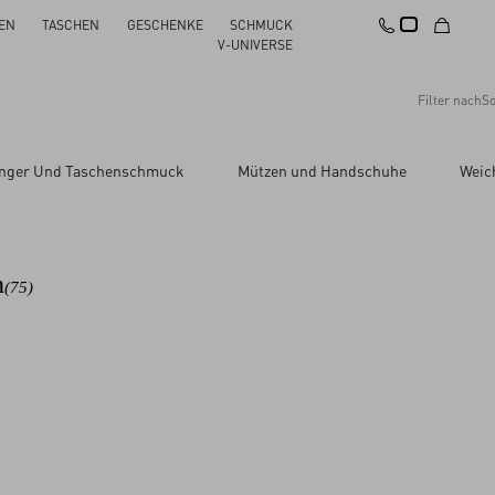
EN
TASCHEN
GESCHENKE
SCHMUCK
V-UNIVERSE
Filter nach
So
Empfehlungen
änger Und Taschenschmuck
Mützen und Handschuhe
Weic
Alles zurücksetzen
Änderungen übernehmen
Preis absteigend
Preis aufsteigend
Neuheiten
n
(75)