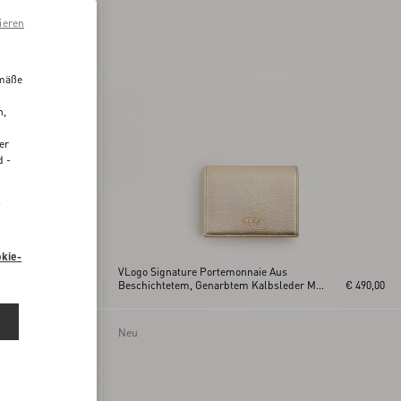
ieren
emäße
n,
er
d -
“
kie-
VLogo Signature Portemonnaie Aus
t
€ 320,00
Beschichtetem, Genarbtem Kalbsleder Mit
€ 490,00
Schmucklogo
Neu