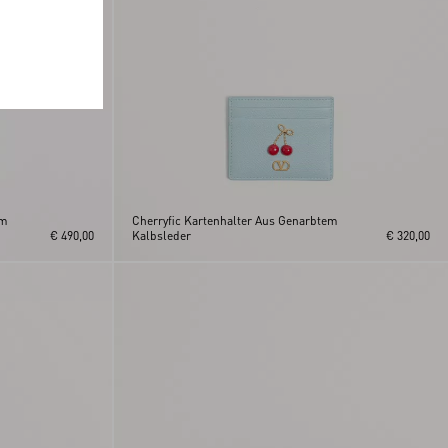
em
Cherryfic Kartenhalter Aus Genarbtem
€ 490,00
Kalbsleder
€ 320,00