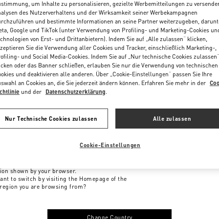
stimmung, um Inhalte zu personalisieren, gezielte Werbemitteilungen zu versende
alysen des Nutzerverhaltens und der Wirksamkeit seiner Werbekampagnen
rchzuführen und bestimmte Informationen an seine Partner weiterzugeben, darunt
ta, Google und TikTok (unter Verwendung von Profiling- und Marketing-Cookies un
chnologien von Erst- und Drittanbietern). Indem Sie auf „Alle zulassen“ klicken,
zeptieren Sie die Verwendung aller Cookies und Tracker, einschließlich Marketing-,
ofiling- und Social Media-Cookies. Indem Sie auf „Nur technische Cookies zulassen
icken oder das Banner schließen, erlauben Sie nur die Verwendung von technischen
okies und deaktivieren alle anderen. Über „Cookie-Einstellungen“ passen Sie Ihre
swahl an Cookies an, die Sie jederzeit ändern können. Erfahren Sie mehr in der
Coo
chtlinie
und der
Datenschutzerklärung
.
Nur Technische Cookies zulassen
Alle zulassen
me to Valentino
Cookie-Einstellungen
isiting a different Country/region's version of our site than
tion shown by your browser.
ant to switch by visiting the Homepage of the
region you are browsing from?
Change Country