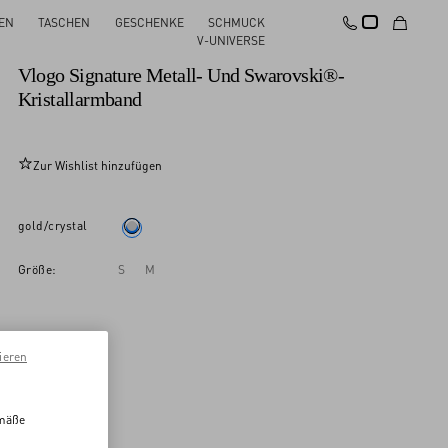
EN
TASCHEN
GESCHENKE
SCHMUCK
Neu
V-UNIVERSE
Vlogo Signature Metall- Und Swarovski®-
Kristallarmband
Zur Wishlist hinzufügen
gold/crystal
Größe:
S
M
ieren
emäße