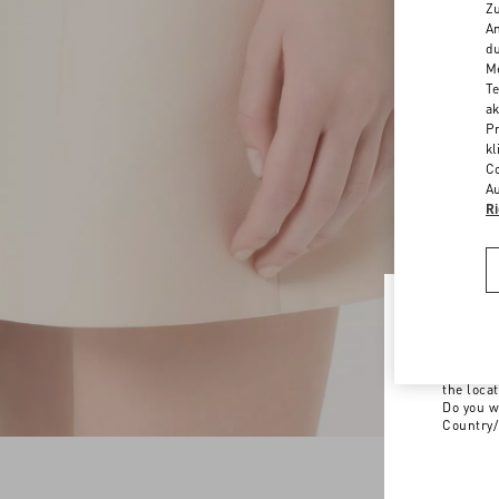
Zu
An
du
Me
Te
ak
Pr
kl
Co
Au
Ri
Welco
You are v
the loca
Do you w
Country/